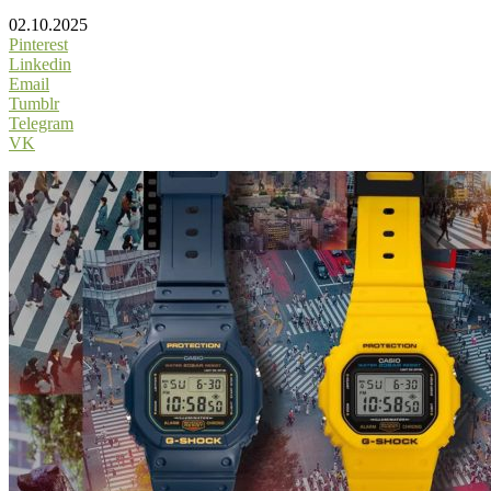
02.10.2025
Pinterest
Linkedin
Email
Tumblr
Telegram
VK