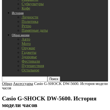
Субкультуры
Кофе
История
Личности
Политика
Ретро
Памятные даты
Образ жизни
Авто
Мото
Оружие
Гаджеты
Здоровье
Фестивали
Путешествия
Остальное
Образ
Аксессуары
Casio G-SHOCK DW-5600. История модели
часов
Casio G-SHOCK DW-5600. История
модели часов