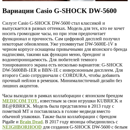
Вариации Casio G-SHOCK DW-5600
Силуэт Casio G-SHOCK DW-5600 стал классикой и
выпускается в разных оттенках. Модель для тех, кто не хочет
носить громоздкие часы, но при этом предпочитает
функционал и прочность. Сам цифровой дисплей получил
некоторые обновления. Уже упомянутые DW-5600E-1V в
черном корпусе оснащены привычными для японского бренда
надписями, такими как функции меню, брендинг и
водонепроницаемость. Для любителей темного
тонированного экрана есть несколько вариантов: G-SHOCK
DW-5600BB-1ER и BBN-1E с инверсионным дисплеем. Для
второго Casio сотрудничали с CORDURA, чтобы добавить
прочный нейлон в ремешок. Минималистичный дизайн без
лишних акцентов.
Часы выходили в рамках коллаборации с японским брендом
MEDICOM TOY
, известным за свои игрушки KUBRICK и
BE@RBRICK. Модель была представлена в 2013 году с
пометкой MT и поставлялась в голове медведя вместо
обычной упаковки. Также были коллаборации с брендом
Pigalle и
Brain Dead
. В 2017 году японцы объединились с
NEIGHBORHOOD
для создания G-SHOCK DW-5600 с белым