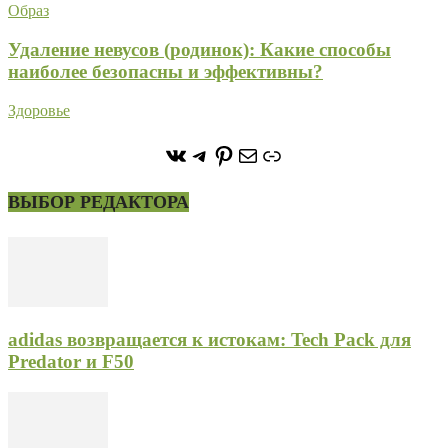
Образ
Удаление невусов (родинок): Какие способы
наиболее безопасны и эффективны?
Здоровье
https://vk.com/stone_forest_
https://t.me/stoneforest
https://ru.pinterest.com/
Почта
Ссылка
ВЫБОР РЕДАКТОРА
adidas возвращается к истокам: Tech Pack для
Predator и F50