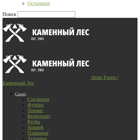
Остальное
Поиск
Stone Forest /
Каменный Лес
Спорт
Стадионы
Футбол
Теннис
Велоспорт
Регби
Хоккей
Плавание
Турниры