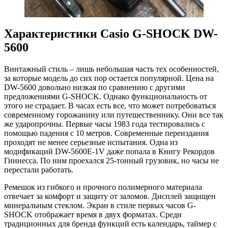
Характеристики Casio G-SHOCK DW-
5600
Винтажный стиль – лишь небольшая часть тех особенностей,
за которые модель до сих пор остается популярной. Цена на
DW-5600 довольно низкая по сравнению с другими
предложениями G-SHOCK. Однако функциональность от
этого не страдает. В часах есть все, что может потребоваться
современному горожанину или путешественнику. Они все так
же ударопрочны. Первые часы 1983 года тестировались с
помощью падения с 10 метров. Современные переиздания
проходят не менее серьезные испытания. Одна из
модификаций DW-5600E-1V даже попала в Книгу Рекордов
Гиннесса. По ним проехался 25-тонный грузовик, но часы не
перестали работать.
Ремешок из гибкого и прочного полимерного материала
отвечает за комфорт и защиту от заломов. Дисплей защищен
минеральным стеклом. Экран в стиле первых часов G-
SHOCK отображает время в двух форматах. Среди
традиционных для бренда функций есть календарь, таймер с