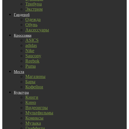
Трибуна
Экстрим
Гардероб
Одежда
Обувь
Аксессуары
Кроссовки
ASICS
adidas
Nike
Saucony
Reebok
Puma
Места
Магазины
Бары
Кофейни
Культура
Книги
Кино
Видеоигры
Мультфильмы
Комиксы
Музыка
Граффити