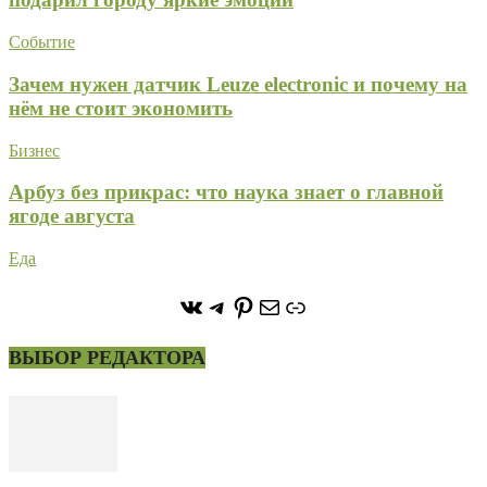
Событие
Зачем нужен датчик Leuze electronic и почему на
нём не стоит экономить
Бизнес
Арбуз без прикрас: что наука знает о главной
ягоде августа
Еда
https://vk.com/stone_forest_
https://t.me/stoneforest
https://ru.pinterest.com/
Почта
Ссылка
ВЫБОР РЕДАКТОРА