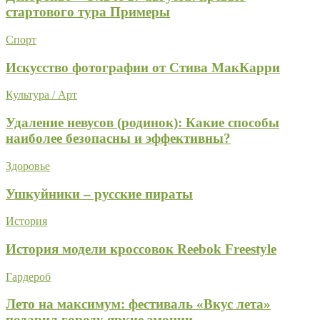
стартового тура Примеры
Спорт
Искусство фотографии от Стива МакКарри
Культура / Арт
Удаление невусов (родинок): Какие способы
наиболее безопасны и эффективны?
Здоровье
Ушкуйники – русские пираты
История
История модели кроссовок Reebok Freestyle
Гардероб
Лето на максимум: фестиваль «Вкус лета»
подарил городу яркие эмоции