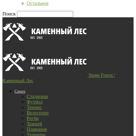
Остальное
Поиск
Stone Forest /
Каменный Лес
Спорт
Стадионы
Футбол
Теннис
Велоспорт
Регби
Хоккей
Плавание
Турниры