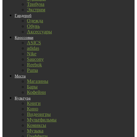
Трибуна
Экстрим
Гардероб
Одежда
Обувь
Аксессуары
Кроссовки
ASICS
adidas
Nike
Saucony
Reebok
Puma
Места
Магазины
Бары
Кофейни
Культура
Книги
Кино
Видеоигры
Мультфильмы
Комиксы
Музыка
Граффити