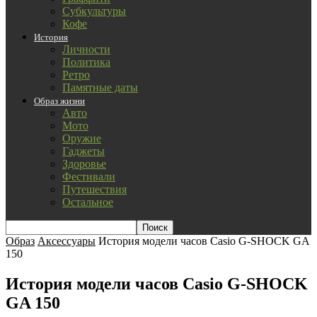
Субкультуры
Кофе
История
Личности
Политика
Ретро
Памятные даты
Образ жизни
Авто
Мото
Оружие
Гаджеты
Здоровье
Фестивали
Путешествия
Остальное
Образ
Аксессуары
История модели часов Casio G-SHOCK GA
150
История модели часов Casio G-SHOCK
GA 150