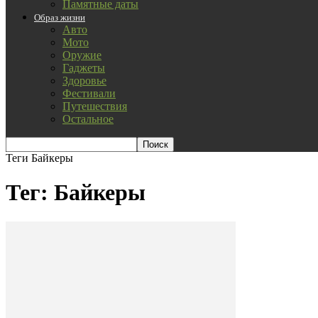
Памятные даты
Образ жизни
Авто
Мото
Оружие
Гаджеты
Здоровье
Фестивали
Путешествия
Остальное
Теги
Байкеры
Тег: Байкеры