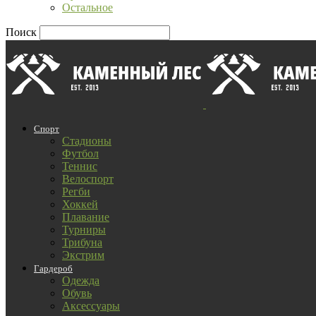
Остальное
Поиск
Спорт
Стадионы
Футбол
Теннис
Велоспорт
Регби
Хоккей
Плавание
Турниры
Трибуна
Экстрим
Гардероб
Одежда
Обувь
Аксессуары