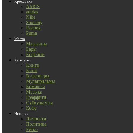
Кроссовки
ASICS
adidas
Nike
Saucony
Reebok
Puma
Места
Магазины
Бары
Кофейни
Культура
Книги
Кино
Видеоигры
Мультфильмы
Комиксы
Музыка
Граффити
Субкультуры
Кофе
История
Личности
Политика
Ретро