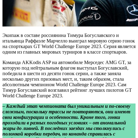
Экипаж в составе россиянина Тимура Богуславского и
итальянца Раффаэле Марчелло выиграл мировую серию гонок
на спорткарах GT World Challenge Europe 2023. Серия является
одним из главных мировых турниров в классе спорткаров.
Команда AKKodis ASP на автомобиле Мерседес AMG GT, за
которую под нейтральным флагом выступал Богуславский,
победила в шести из десяти гонок серии, а также заняла
несколько других призовых мест, и, таким образом, стала
абсолютным чемпионом World Challenge Europe 2023. Сам
Тимур Богуславский возглавил рейтинг лучших пилотов GT
World Challenge Europe 2023.
– Каждый этап чемпионата был уникальным и по-своему
сложным, поскольку трассы не повторяются, они имеют
свои конфигурации и особенности. Кроме того, гонки
проходили в разных погодных условиях – от аномальной
жары до ливней. В последних заездах мы столкнулись с
поломкой коробки передач, но команда справилась с