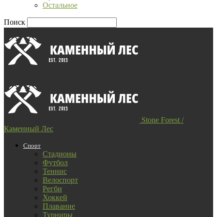
Остальное
Поиск
Stone Forest /
Каменный Лес
Спорт
Стадионы
Футбол
Теннис
Велоспорт
Регби
Хоккей
Плавание
Турниры