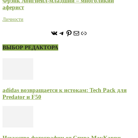
Фрэнк Абигнейл-младший – многоликий
аферист
Личности
https://vk.com/stone_forest_
https://t.me/stoneforest
https://ru.pinterest.com/
Почта
Ссылка
ВЫБОР РЕДАКТОРА
adidas возвращается к истокам: Tech Pack для
Predator и F50
Искусство фотографии от Стива МакКарри