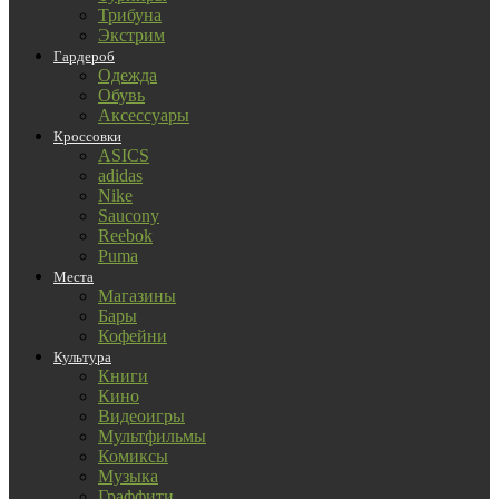
Трибуна
Экстрим
Гардероб
Одежда
Обувь
Аксессуары
Кроссовки
ASICS
adidas
Nike
Saucony
Reebok
Puma
Места
Магазины
Бары
Кофейни
Культура
Книги
Кино
Видеоигры
Мультфильмы
Комиксы
Музыка
Граффити