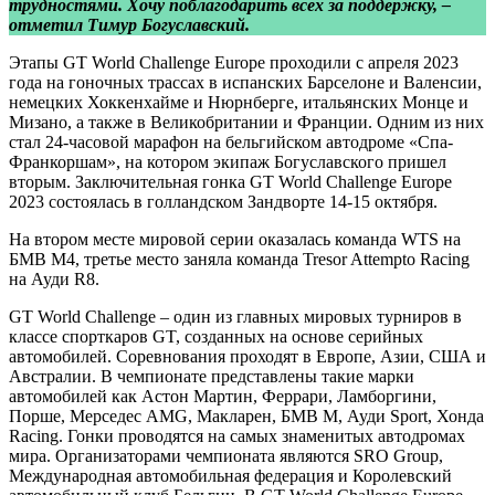
трудностями. Хочу поблагодарить всех за поддержку, –
отметил Тимур Богуславский.
Этапы GT World Challenge Europe проходили с апреля 2023
года на гоночных трассах в испанских Барселоне и Валенсии,
немецких Хоккенхайме и Нюрнберге, итальянских Монце и
Мизано, а также в Великобритании и Франции. Одним из них
стал 24-часовой марафон на бельгийском автодроме «Спа-
Франкоршам», на котором экипаж Богуславского пришел
вторым. Заключительная гонка GT World Challenge Europe
2023 состоялась в голландском Зандворте 14-15 октября.
На втором месте мировой серии оказалась команда WTS на
БМВ M4, третье место заняла команда Tresor Attempto Racing
на Ауди R8.
GT World Challenge – один из главных мировых турниров в
классе спорткаров GT, созданных на основе серийных
автомобилей. Соревнования проходят в Европе, Азии, США и
Австралии. В чемпионате представлены такие марки
автомобилей как Астон Мартин, Феррари, Ламборгини,
Порше, Мерседес AMG, Макларен, БМВ М, Ауди Sport, Хонда
Racing. Гонки проводятся на самых знаменитых автодромах
мира. Организаторами чемпионата являются SRO Group,
Международная автомобильная федерация и Королевский