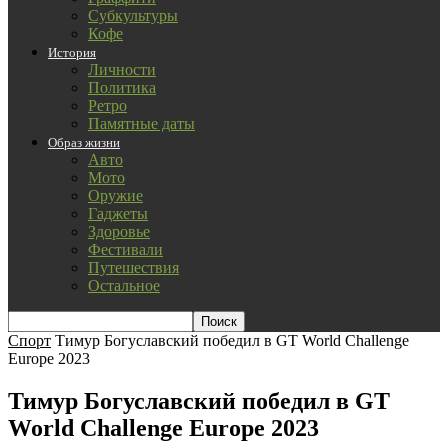
Субкультуры
Кофе
История
Личности
Политика
Ретро
Памятные даты
Образ жизни
Авто
Мото
Оружие
Гаджеты
Здоровье
Фестивали
Путешествия
Остальное
Спорт
Тимур Богуславский победил в GT World Challenge
Europe 2023
Тимур Богуславский победил в GT
World Challenge Europe 2023