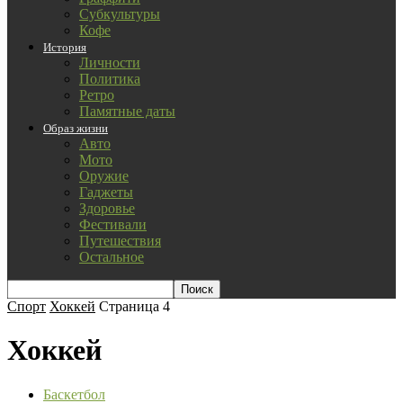
Субкультуры
Кофе
История
Личности
Политика
Ретро
Памятные даты
Образ жизни
Авто
Мото
Оружие
Гаджеты
Здоровье
Фестивали
Путешествия
Остальное
Спорт
Хоккей
Страница 4
Хоккей
Баскетбол