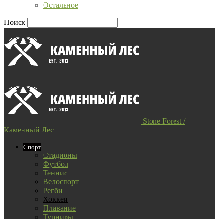
Остальное
Поиск
Stone Forest /
Каменный Лес
Спорт
Стадионы
Футбол
Теннис
Велоспорт
Регби
Хоккей
Плавание
Турниры