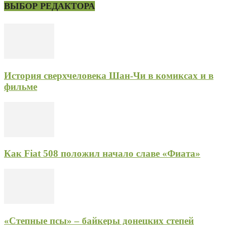
ВЫБОР РЕДАКТОРА
История сверхчеловека Шан-Чи в комиксах и в
фильме
Как Fiat 508 положил начало славе «Фиата»
«Степные псы» – байкеры донецких степей