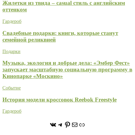
Жилетки из твида – casual стиль с английским
оттенком
Гардероб
Свадебные подарки: книги, которые станут
семейной реликвией
Подарки
Музыка, экология и добрые дела: «Эмбер Фест»
запускает масштабную социальную программу в
Кинопарке «Москино»
Событие
История модели кроссовок Reebok Freestyle
Гардероб
https://vk.com/stone_forest_
https://t.me/stoneforest
https://ru.pinterest.com/
Почта
Ссылка