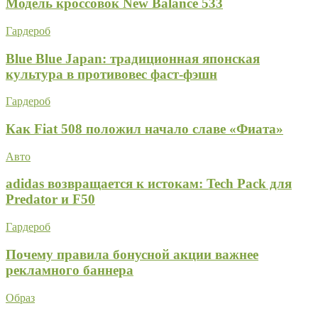
Модель кроссовок New Balance 533
Гардероб
Blue Blue Japan: традиционная японская
культура в противовес фаст-фэшн
Гардероб
Как Fiat 508 положил начало славе «Фиата»
Авто
adidas возвращается к истокам: Tech Pack для
Predator и F50
Гардероб
Почему правила бонусной акции важнее
рекламного баннера
Образ