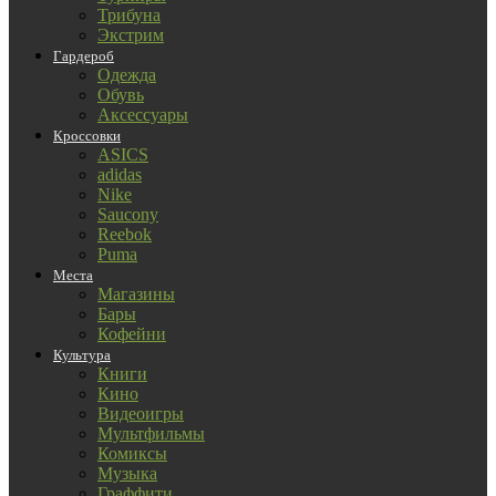
Трибуна
Экстрим
Гардероб
Одежда
Обувь
Аксессуары
Кроссовки
ASICS
adidas
Nike
Saucony
Reebok
Puma
Места
Магазины
Бары
Кофейни
Культура
Книги
Кино
Видеоигры
Мультфильмы
Комиксы
Музыка
Граффити