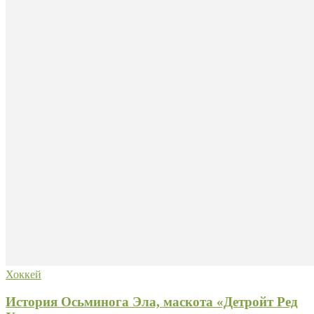
Хоккей
История Осьминога Эла, маскота «Детройт Ред