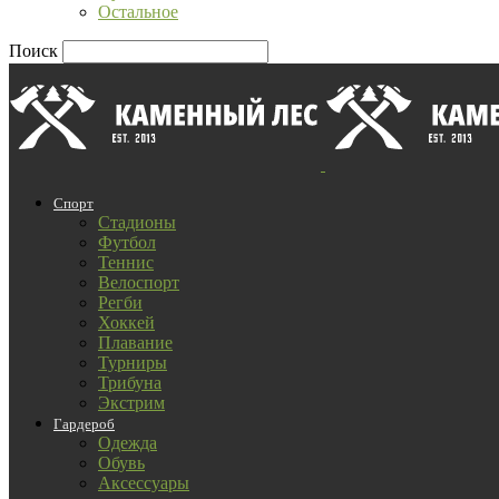
Остальное
Поиск
Спорт
Стадионы
Футбол
Теннис
Велоспорт
Регби
Хоккей
Плавание
Турниры
Трибуна
Экстрим
Гардероб
Одежда
Обувь
Аксессуары