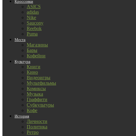
Кроссовки
ASICS
adidas
Nike
Saucony
Reebok
Puma
Места
Магазины
Бары
Кофейни
Культура
Книги
Кино
Видеоигры
Мультфильмы
Комиксы
Музыка
Граффити
Субкультуры
Кофе
История
Личности
Политика
Ретро