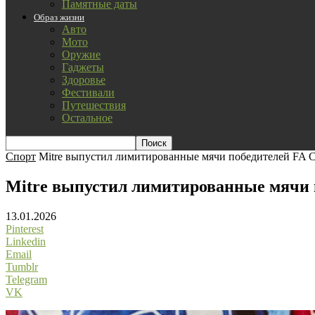
Памятные даты
Образ жизни
Авто
Мото
Оружие
Гаджеты
Здоровье
Фестивали
Путешествия
Остальное
Спорт
Mitre выпустил лимитированные мячи победителей FA C
Mitre выпустил лимитированные мячи п
13.01.2026
Pinterest
Linkedin
Email
Tumblr
Telegram
VK