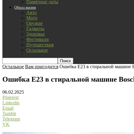
Памятные даты
Образ жизни
Авто
Мото
Оружие
Гаджеты
Здоровье
Фестивали
Путешествия
Остальное
Остальное
Вам пригодится
Ошибка E23 в стиральной машине B
Ошибка E23 в стиральной машине Bosc
06.02.2025
Pinterest
Linkedin
Email
Tumblr
Telegram
VK