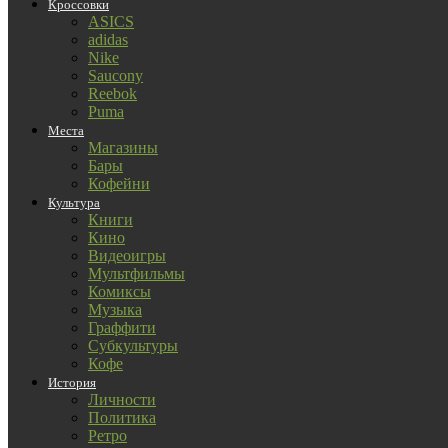
Кроссовки
ASICS
adidas
Nike
Saucony
Reebok
Puma
Места
Магазины
Бары
Кофейни
Культура
Книги
Кино
Видеоигры
Мультфильмы
Комиксы
Музыка
Граффити
Субкультуры
Кофе
История
Личности
Политика
Ретро