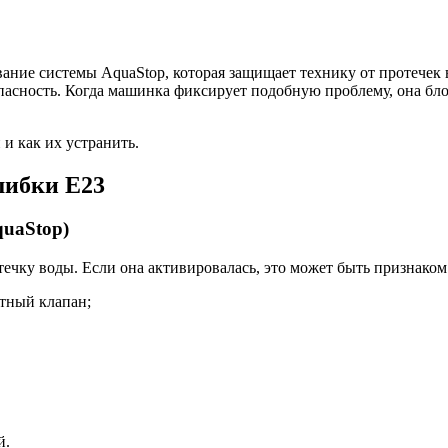
ание системы AquaStop, которая защищает технику от протечек в
опасность. Когда машинка фиксирует подобную проблему, она бл
и как их устранить.
шибки E23
quaStop)
течку воды. Если она активировалась, это может быть признаком
итный клапан;
й.