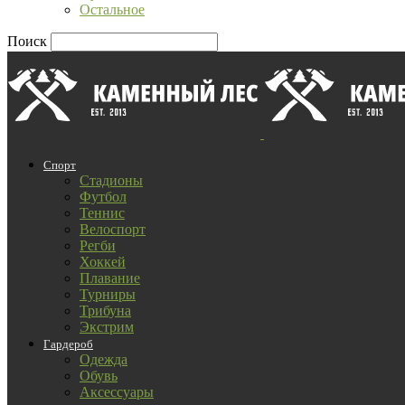
Остальное
Поиск
Спорт
Стадионы
Футбол
Теннис
Велоспорт
Регби
Хоккей
Плавание
Турниры
Трибуна
Экстрим
Гардероб
Одежда
Обувь
Аксессуары