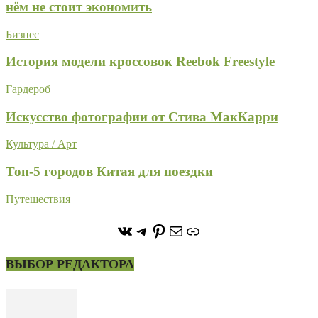
нём не стоит экономить
Бизнес
История модели кроссовок Reebok Freestyle
Гардероб
Искусство фотографии от Стива МакКарри
Культура / Арт
Топ-5 городов Китая для поездки
Путешествия
https://vk.com/stone_forest_
https://t.me/stoneforest
https://ru.pinterest.com/
Почта
Ссылка
ВЫБОР РЕДАКТОРА