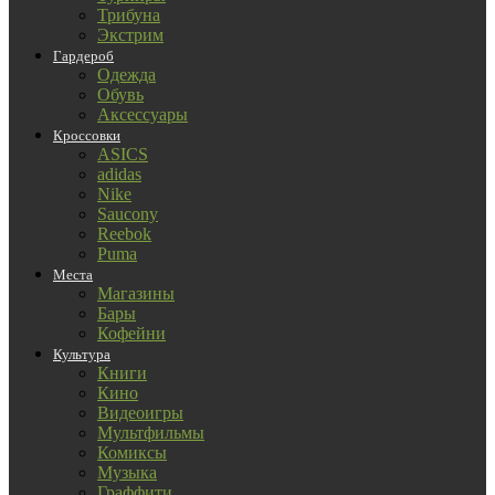
Трибуна
Экстрим
Гардероб
Одежда
Обувь
Аксессуары
Кроссовки
ASICS
adidas
Nike
Saucony
Reebok
Puma
Места
Магазины
Бары
Кофейни
Культура
Книги
Кино
Видеоигры
Мультфильмы
Комиксы
Музыка
Граффити