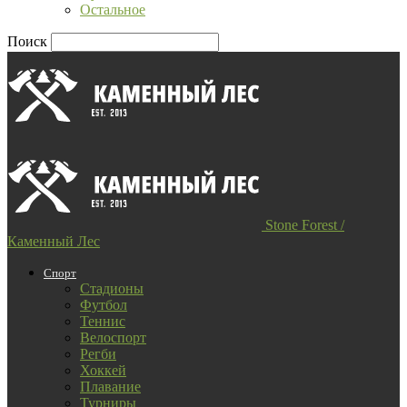
Остальное
Поиск
Stone Forest /
Каменный Лес
Спорт
Стадионы
Футбол
Теннис
Велоспорт
Регби
Хоккей
Плавание
Турниры