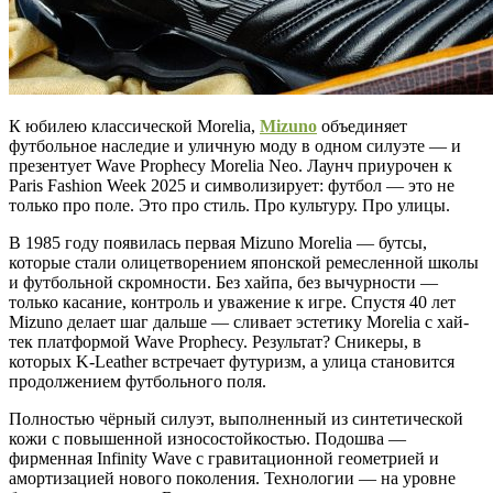
К юбилею классической Morelia,
Mizuno
объединяет
футбольное наследие и уличную моду в одном силуэте — и
презентует Wave Prophecy Morelia Neo. Лаунч приурочен к
Paris Fashion Week 2025 и символизирует: футбол — это не
только про поле. Это про стиль. Про культуру. Про улицы.
В 1985 году появилась первая Mizuno Morelia — бутсы,
которые стали олицетворением японской ремесленной школы
и футбольной скромности. Без хайпа, без вычурности —
только касание, контроль и уважение к игре. Спустя 40 лет
Mizuno делает шаг дальше — сливает эстетику Morelia с хай-
тек платформой Wave Prophecy. Результат? Сникеры, в
которых K-Leather встречает футуризм, а улица становится
продолжением футбольного поля.
Полностью чёрный силуэт, выполненный из синтетической
кожи с повышенной износостойкостью. Подошва —
фирменная Infinity Wave с гравитационной геометрией и
амортизацией нового поколения. Технологии — на уровне