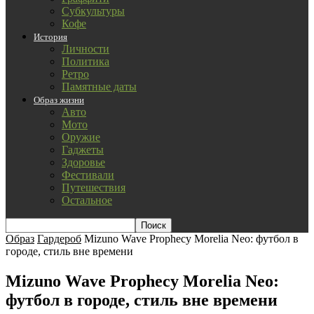
Субкультуры
Кофе
История
Личности
Политика
Ретро
Памятные даты
Образ жизни
Авто
Мото
Оружие
Гаджеты
Здоровье
Фестивали
Путешествия
Остальное
Образ
Гардероб
Mizuno Wave Prophecy Morelia Neo: футбол в
городе, стиль вне времени
Mizuno Wave Prophecy Morelia Neo:
футбол в городе, стиль вне времени