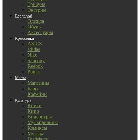
Трибуна
Экстрим
Гардероб
Одежда
Обувь
Аксессуары
Кроссовки
ASICS
adidas
Nike
Saucony
Reebok
Puma
Места
Магазины
Бары
Кофейни
Культура
Книги
Кино
Видеоигры
Мультфильмы
Комиксы
Музыка
Граффити