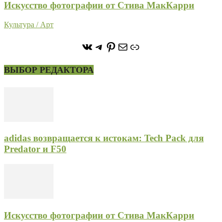
Искусство фотографии от Стива МакКарри
Культура / Арт
https://vk.com/stone_forest_
https://t.me/stoneforest
https://ru.pinterest.com/
Почта
Ссылка
ВЫБОР РЕДАКТОРА
adidas возвращается к истокам: Tech Pack для
Predator и F50
Искусство фотографии от Стива МакКарри