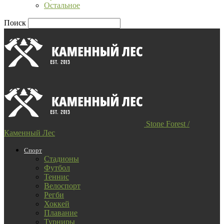
Остальное
Поиск
Stone Forest /
Каменный Лес
Спорт
Стадионы
Футбол
Теннис
Велоспорт
Регби
Хоккей
Плавание
Турниры