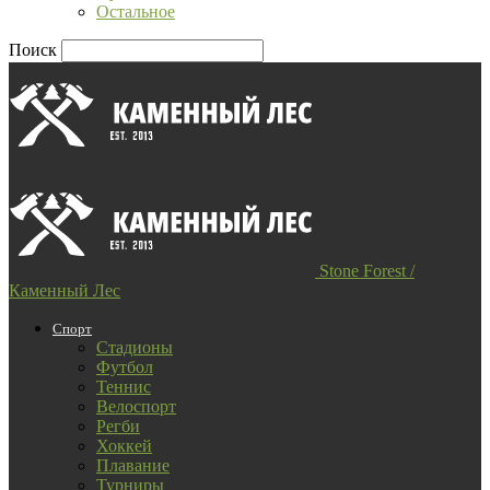
Остальное
Поиск
Stone Forest /
Каменный Лес
Спорт
Стадионы
Футбол
Теннис
Велоспорт
Регби
Хоккей
Плавание
Турниры