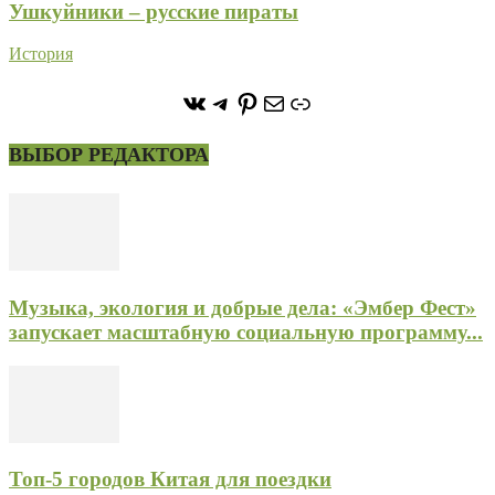
Ушкуйники – русские пираты
История
https://vk.com/stone_forest_
https://t.me/stoneforest
https://ru.pinterest.com/
Почта
Ссылка
ВЫБОР РЕДАКТОРА
Музыка, экология и добрые дела: «Эмбер Фест»
запускает масштабную социальную программу...
Топ-5 городов Китая для поездки