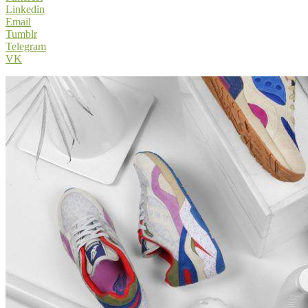
Linkedin
Email
Tumblr
Telegram
VK