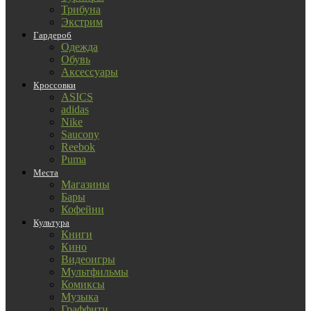
Трибуна
Экстрим
Гардероб
Одежда
Обувь
Аксессуары
Кроссовки
ASICS
adidas
Nike
Saucony
Reebok
Puma
Места
Магазины
Бары
Кофейни
Культура
Книги
Кино
Видеоигры
Мультфильмы
Комиксы
Музыка
Граффити