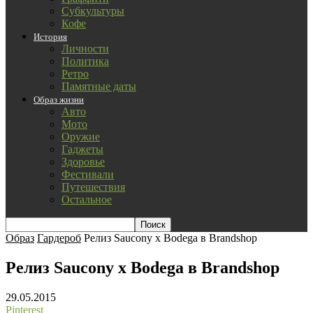
Субкультуры
Кофе
История
Личности
Политика
Ретро
Памятные даты
Образ жизни
Авто
Мото
Оружие
Гаджеты
Здоровье
Фестивали
Путешествия
Остальное
Образ
Гардероб
Релиз Saucony x Bodega в Brandshop
Релиз Saucony x Bodega в Brandshop
29.05.2015
Pinterest