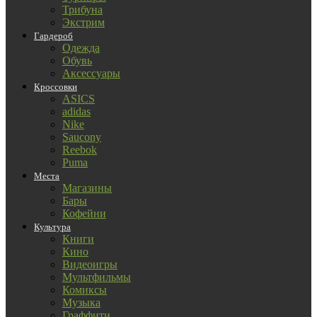
Трибуна
Экстрим
Гардероб
Одежда
Обувь
Аксессуары
Кроссовки
ASICS
adidas
Nike
Saucony
Reebok
Puma
Места
Магазины
Бары
Кофейни
Культура
Книги
Кино
Видеоигры
Мультфильмы
Комиксы
Музыка
Граффити