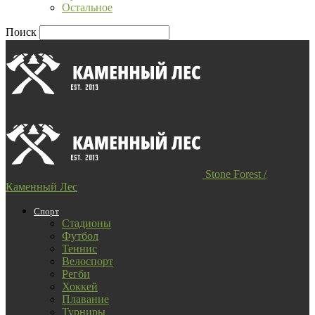
Остальное
Поиск
Stone Forest /
Каменный Лес
Спорт
Стадионы
Футбол
Теннис
Велоспорт
Регби
Хоккей
Плавание
Турниры