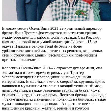
В новом сезоне Осень-Зима 2021-22 креативный директор
бренда Луиз Троттер фокусируется на размытии границ
между образами для работы, дома и отдыха. Сэм Рок снял
кампанию новой подиумной коллекции Lacoste в 15-ом
округе Парижа в районе Front de Seine на фоне
урбанистического пейзажа: железных решеток, кирпичных
стен и стеклянных зданий, отсылающих к графическим
принтам в коллекции.
Коллекция Осень-Зима 2021-22 отражает дух времени, она
элегантна и в то же время игрива. Луиз Троттер
экспериментирует с пропорциями и неожиданными
материалами. В коллекции много оверсайза, крупных ярких
нашивок в мультяшном стиле: пылающий теннисный мяч,
лапа с когтями, а также различные вариации буквы «L» в
стилистике студенческой формы. Логотип бренда – крокодил
– также претерпел изменения и появился на бомберах в виде
мультипликационного персонажа. Акцентные цвета –
насыщенные красный, жёлтый, зелёный и голубой