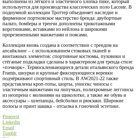
выполнены из лёгкого и эластичного хлопка пике, который
используется для производства классических поло Lacoste. В
подиумной коллекции Троттер объединяет наследие и
фирменное портновское мастерство бренда: двубортные
пальто, бомберы и тренчи дополнены трикотажными
воротниками, вставками из нейлона и широкими
прорезиненными манжетами и поясами.
Коллекция вновь создана в соответствии с трендом на
апсайклинг – с использованием стоковых тканей и
винтажных элементов: спортивные костюмы, пуховики и
стёганые подкладки сделаны в характерном для тренда стиле
«пэчворк». Термосклеивающиеся детали итальянского бренда
Framis, шнурки и крупные фиксирующиеся веревки
подчёркивают спортивный стиль. В AW2021-22 также
представлены кроп-топы, шорты, унисекс чиносы с
эластичным манжетами на липучках, полихромные леггинсы
из неопрена с молниями на щиколотке, а также же обувь и
аксессуары – шлепанцы, бейсболки и рюкзаки. Широкие
полосы и принт шашка – отсылка к гоночной эстетике.
Pinterest
Linkedin
Email
Tumblr