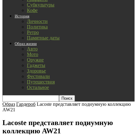
Субкультуры
Кофе
История
Личности
Политика
Ретро
Памятные даты
Образ жизни
Авто
Мото
Оружие
Гаджеты
Здоровье
Фестивали
Путешествия
Остальное
Образ
Гардероб
Lacoste представляет подиумную коллекцию
AW21
Lacoste представляет подиумную
коллекцию AW21