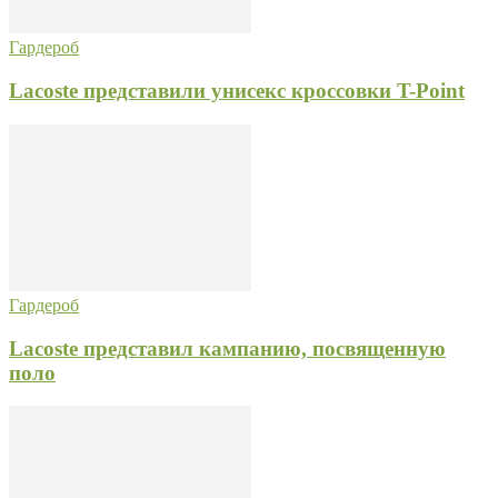
Гардероб
Lacoste представили унисекс кроссовки T-Point
Гардероб
Lacoste представил кампанию, посвященную
поло