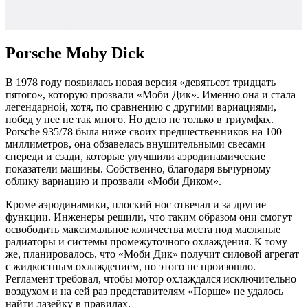
Porsche Moby Dick
В 1978 году появилась новая версия «девятьсот тридцать
пятого», которую прозвали «Моби Дик». Именно она и стала
легендарной, хотя, по сравнению с другими вариациями,
побед у нее не так много. Но дело не только в триумфах.
Porsche 935/78 была ниже своих предшественников на 100
миллиметров, она обзавелась внушительными свесами
спереди и сзади, которые улучшили аэродинамические
показатели машины. Собственно, благодаря вычурному
облику вариацию и прозвали «Моби Диком».
Кроме аэродинамики, плоский нос отвечал и за другие
функции. Инженеры решили, что таким образом они смогут
освободить максимальное количества места под масляные
радиаторы и системы промежуточного охлаждения. К тому
же, планировалось, что «Моби Дик» получит силовой агрегат
с жидкостным охлаждением, но этого не произошло.
Регламент требовал, чтобы мотор охлаждался исключительно
воздухом и на сей раз представителям «Порше» не удалось
найти лазейку в правилах.