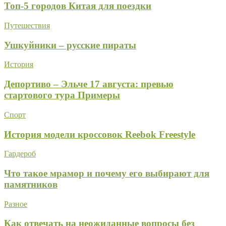
Топ-5 городов Китая для поездки
Путешествия
Ушкуйники – русские пираты
История
Депортиво – Эльче 17 августа: превью
стартового тура Примеры
Спорт
История модели кроссовок Reebok Freestyle
Гардероб
Что такое мрамор и почему его выбирают для
памятников
Разное
Как отвечать на неожиданные вопросы без