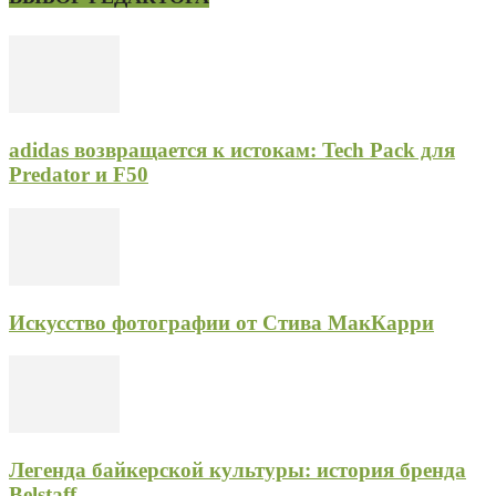
adidas возвращается к истокам: Tech Pack для
Predator и F50
Искусство фотографии от Стива МакКарри
Легенда байкерской культуры: история бренда
Belstaff