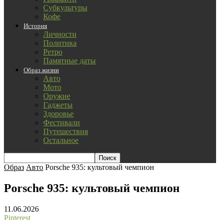
Субкультуры
Кофе
История
Личности
Политика
Ретро
Памятные даты
Образ жизни
Авто
Мото
Оружие
Гаджеты
Здоровье
Фестивали
Путешествия
Остальное
Образ
Авто
Porsche 935: культовый чемпион
Porsche 935: культовый чемпион
11.06.2026
Pinterest