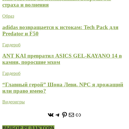
страха и волнения
Образ
adidas возвращается к истокам: Tech Pack для
Predator и F50
Гардероб
ANT KAI превратил ASICS GEL-KAYANO 14 в
камни, поросшие мхом
Гардероб
“Главный герой” Шона Леви. NPC я дрожащий
или право имею?
Видеоигры
https://vk.com/stone_forest_
https://t.me/stoneforest
https://ru.pinterest.com/
Почта
Ссылка
ВЫБОР РЕДАКТОРА