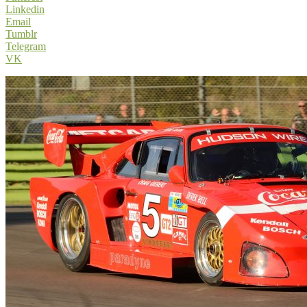
Linkedin
Email
Tumblr
Telegram
VK