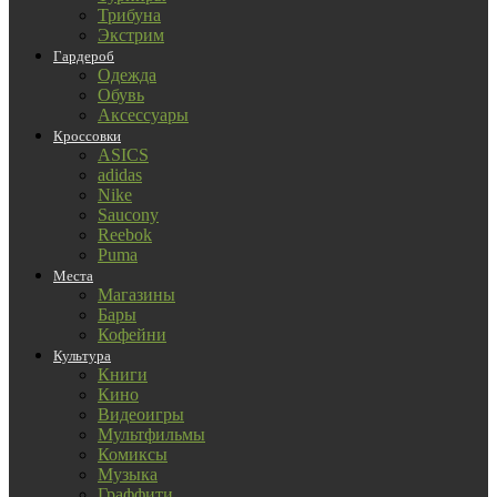
Трибуна
Экстрим
Гардероб
Одежда
Обувь
Аксессуары
Кроссовки
ASICS
adidas
Nike
Saucony
Reebok
Puma
Места
Магазины
Бары
Кофейни
Культура
Книги
Кино
Видеоигры
Мультфильмы
Комиксы
Музыка
Граффити