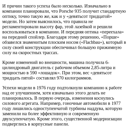
И причин такого успеха было несколько. Изначально в
компании планировали, что Porsche 935 получит стандартную
оптику, точно такую же, как и у «девятьсот тридцатой»
модели. Но затем выяснилось, что правила не
регламентировали высоту фар, этой лазейкой и решили
воспользоваться в компании. И передняя оптика «переехала»
на передний спойлер. Благодаря этому решению, «Порше»
обзавелся знаменитым плоским носом («Flachbau»), который в
силу своей конструкции обеспечивал большую прижимную
силу на скоростных трассах.
Кроме изменений во внешности, машина получила 6-
цилиндровый двигатель с рабочим объемом 2,85-литра и
мощностью в 590 «лошадок». При этом, вес «девятьсот
тридцать пятой» составлял 970 килограммов.
Успехи модели в 1976 году подтолкнули компанию к работе
над ее улучшением, хотя изначально этого делать не
планировалось. В первую очередь, изменения коснулись
силового агрегата. Например, гоночные автомобили в 1977
году лишились одноступенчатой турбины наддува, которую
заменили на более эффективную и современную
двухсупенчатую. Кроме этого, существенной модернизации
подверглись в корпусные панели.