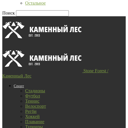
Остальное
Поиск
Stone Forest /
Каменный Лес
Спорт
Стадионы
Футбол
Теннис
Велоспорт
Регби
Хоккей
Плавание
Турниры