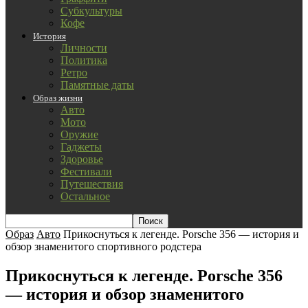
Субкультуры
Кофе
История
Личности
Политика
Ретро
Памятные даты
Образ жизни
Авто
Мото
Оружие
Гаджеты
Здоровье
Фестивали
Путешествия
Остальное
Образ
Авто
Прикоснуться к легенде. Porsche 356 — история и
обзор знаменитого спортивного родстера
Прикоснуться к легенде. Porsche 356
— история и обзор знаменитого