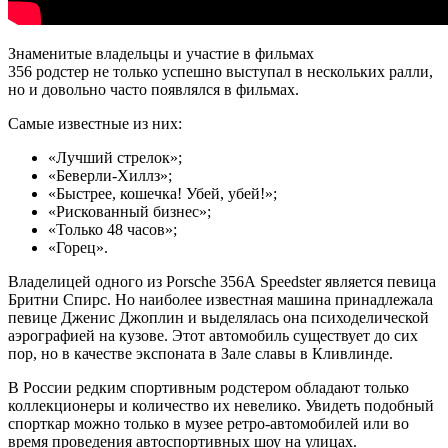
Знаменитые владельцы и участие в фильмах
356 родстер не только успешно выступал в нескольких ралли,
но и довольно часто появлялся в фильмах.
Самые известные из них:
«Лучший стрелок»;
«Беверли-Хиллз»;
«Быстрее, кошечка! Убей, убей!»;
«Рискованный бизнес»;
«Только 48 часов»;
«Горец».
Владелицей одного из Porsche 356А Speedster является певица
Бритни Спирс. Но наиболее известная машина принадлежала
певице Дженис Джоплин и выделялась она психоделической
аэрографией на кузове. Этот автомобиль существует до сих
пор, но в качестве экспоната в Зале славы в Кливлинде.
В России редким спортивным родстером обладают только
коллекционеры и количество их невелико. Увидеть подобный
спорткар можно только в музее ретро-автомобилей или во
время проведения автоспортивных шоу на улицах.