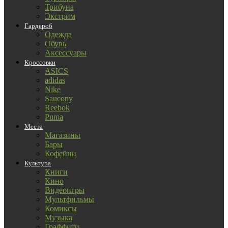
Трибуна
Экстрим
Гардероб
Одежда
Обувь
Аксессуары
Кроссовки
ASICS
adidas
Nike
Saucony
Reebok
Puma
Места
Магазины
Бары
Кофейни
Культура
Книги
Кино
Видеоигры
Мультфильмы
Комиксы
Музыка
Граффити