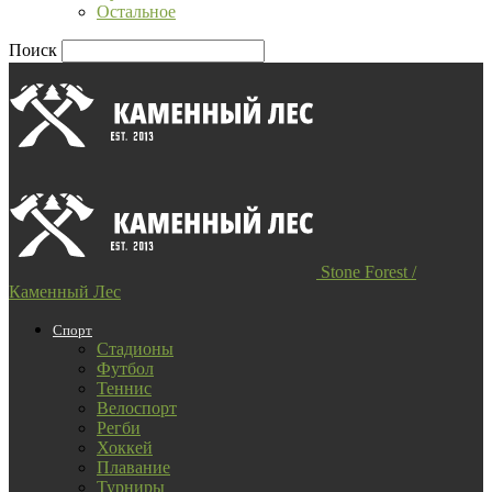
Остальное
Поиск
Stone Forest /
Каменный Лес
Спорт
Стадионы
Футбол
Теннис
Велоспорт
Регби
Хоккей
Плавание
Турниры