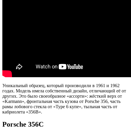
Уникальный образец, который производили в 1961 и 1962
годах. Модель имела собственный дизайн, отличающий её от
других. Это было своеобразное «ассорти»: жёсткий верх от
«Karmann», фронтальная часть кузова от Porsche 356, часть
рамы лобового стекла от «Type 6 купе», тыльная часть от
кабриолета «356B».
Porsche 356C