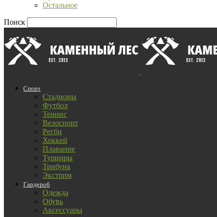
Остальное
Поиск
Спорт
Стадионы
Футбол
Теннис
Велоспорт
Регби
Хоккей
Плавание
Турниры
Трибуна
Экстрим
Гардероб
Одежда
Обувь
Аксессуары