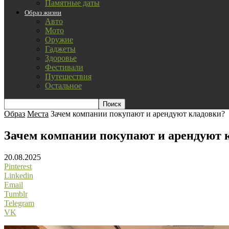
Памятные даты
Образ жизни
Авто
Мото
Оружие
Гаджеты
Здоровье
Фестивали
Путешествия
Остальное
Образ
Места
Зачем компании покупают и арендуют кладовки?
Зачем компании покупают и арендуют 
20.08.2025
Pinterest
Linkedin
Email
Tumblr
Telegram
VK