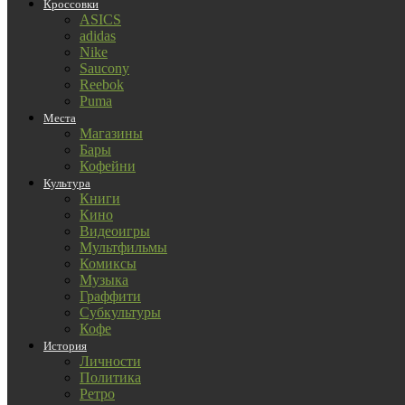
Кроссовки
ASICS
adidas
Nike
Saucony
Reebok
Puma
Места
Магазины
Бары
Кофейни
Культура
Книги
Кино
Видеоигры
Мультфильмы
Комиксы
Музыка
Граффити
Субкультуры
Кофе
История
Личности
Политика
Ретро