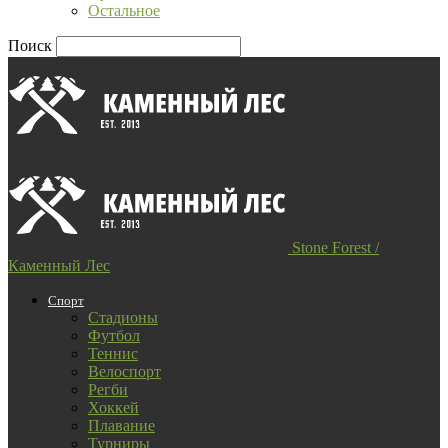
Остальное
Поиск
Stone Forest /
Каменный Лес
Спорт
Стадионы
Футбол
Теннис
Велоспорт
Регби
Хоккей
Плавание
Турниры