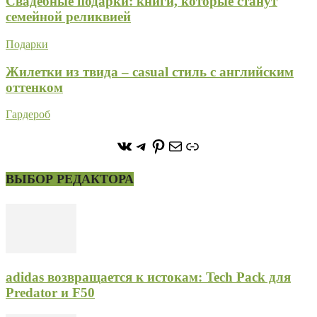
Свадебные подарки: книги, которые станут
семейной реликвией
Подарки
Жилетки из твида – casual стиль с английским
оттенком
Гардероб
https://vk.com/stone_forest_
https://t.me/stoneforest
https://ru.pinterest.com/
Почта
Ссылка
ВЫБОР РЕДАКТОРА
adidas возвращается к истокам: Tech Pack для
Predator и F50