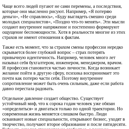
Чаще всего людей пугают не сами перемены, а последствия,
которые они мысленно рисуют. Например, «Я потеряю
деньги», «Не справлюсь», «Буду выглядеть смешно среди
молодых специалистов», «Поздно что-то менять». Эти мысли
создают внутреннее напряжение и постепенно формируют
ощущение беспомощности. Хотя в реальности многие из этих
страхов не имеют отношения к фактам.
Также есть момент, что за страхом смены профессии нередко
скрывается более глубокий вопрос – страх потерять
привычную идентичность. Например, человек много лет
называл себя бухгалтером, инженером, менеджером, врачом.
И профессия становится частью личности. Когда возникает
желание пойти в другую сферу, психика воспринимает это
почти как потерю части себя. Поэтому внутреннее
сопротивление может быть очень сильным, даже если работа
давно перестала радовать.
Отдельное давление создает общество. Существует
устойчивый миф, что к сорока годам человек уже обязан
«определиться» и двигаться только по одной траектории. Но
современная жизнь меняется слишком быстро. Люди
осваивают новые специальности, открывают бизнес, уходят в
творчество, получают второе образование и после пятидесяти.