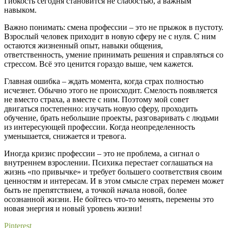
Гибкость сегодня становится не слабостью, а важным
навыком.
Важно понимать: смена профессии – это не прыжок в пустоту.
Взрослый человек приходит в новую сферу не с нуля. С ним
остаются жизненный опыт, навыки общения,
ответственность, умение принимать решения и справляться со
стрессом. Всё это ценится гораздо выше, чем кажется.
Главная ошибка – ждать момента, когда страх полностью
исчезнет. Обычно этого не происходит. Смелость появляется
не вместо страха, а вместе с ним. Поэтому мой совет
двигаться постепенно: изучать новую сферу, проходить
обучение, брать небольшие проекты, разговаривать с людьми
из интересующей профессии. Когда неопределенность
уменьшается, снижается и тревога.
Иногда кризис профессии – это не проблема, а сигнал о
внутреннем взрослении. Психика перестает соглашаться на
жизнь «по привычке» и требует большего соответствия своим
ценностям и интересам. И в этом смысле страх перемен может
быть не препятствием, а точкой начала новой, более
осознанной жизни. Не бойтесь что-то менять, перемены это
новая энергия и новый уровень жизни!
Pinterest