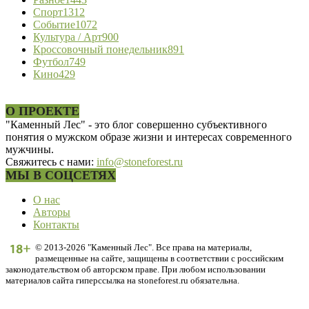
Спорт
1312
Событие
1072
Культура / Арт
900
Кроссовочный понедельник
891
Футбол
749
Кино
429
О ПРОЕКТЕ
"Каменный Лес" - это блог совершенно субъективного
понятия о мужском образе жизни и интересах современного
мужчины.
Свяжитесь с нами:
info@stoneforest.ru
МЫ В СОЦСЕТЯХ
О нас
Авторы
Контакты
© 2013-2026 "Каменный Лес". Все права на материалы,
размещенные на сайте, защищены в соответствии с российским
законодательством об авторском праве. При любом использовании
материалов сайта гиперссылка на stoneforest.ru обязательна.