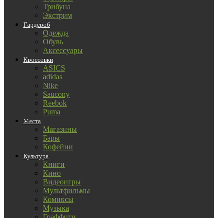
Трибуна
Экстрим
Гардероб
Одежда
Обувь
Аксессуары
Кроссовки
ASICS
adidas
Nike
Saucony
Reebok
Puma
Места
Магазины
Бары
Кофейни
Культура
Книги
Кино
Видеоигры
Мультфильмы
Комиксы
Музыка
Граффити