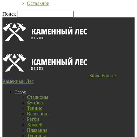
Остальное
Поиск
Stone Forest /
Каменный Лес
Спорт
Стадионы
Футбол
Теннис
Велоспорт
Регби
Хоккей
Плавание
Турниры