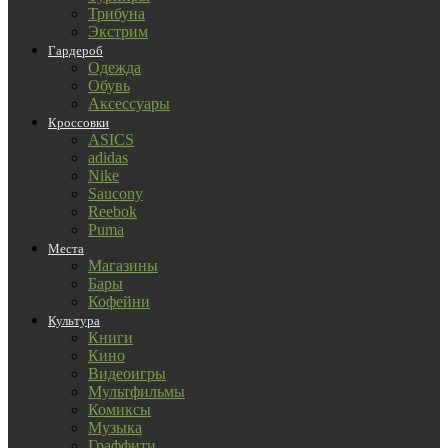
Трибуна
Экстрим
Гардероб
Одежда
Обувь
Аксессуары
Кроссовки
ASICS
adidas
Nike
Saucony
Reebok
Puma
Места
Магазины
Бары
Кофейни
Культура
Книги
Кино
Видеоигры
Мультфильмы
Комиксы
Музыка
Граффити