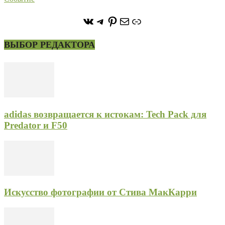
https://vk.com/stone_forest_
https://t.me/stoneforest
https://ru.pinterest.com/
Почта
Ссылка
ВЫБОР РЕДАКТОРА
adidas возвращается к истокам: Tech Pack для
Predator и F50
Искусство фотографии от Стива МакКарри