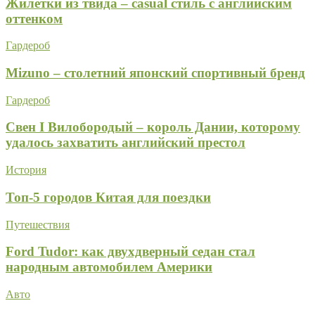
Жилетки из твида – casual стиль с английским
оттенком
Гардероб
Mizuno – столетний японский спортивный бренд
Гардероб
Свен I Вилобородый – король Дании, которому
удалось захватить английский престол
История
Топ-5 городов Китая для поездки
Путешествия
Ford Tudor: как двухдверный седан стал
народным автомобилем Америки
Авто