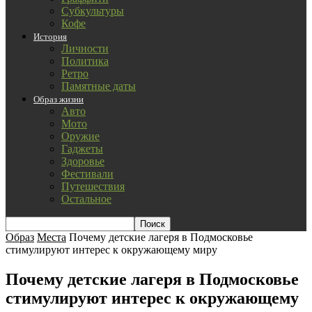
Субкультуры
Кофе
История
Личности
Политика
Ретро
Памятные даты
Образ жизни
Авто
Мото
Оружие
Гаджеты
Здоровье
Фестивали
Путешествия
Остальное
Образ
Места
Почему детские лагеря в Подмосковье
стимулируют интерес к окружающему миру
Почему детские лагеря в Подмосковье
стимулируют интерес к окружающему