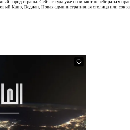
авный город страны. Сейчас туда уже начинают перебираться пра
й: Новый Каир, Ведиан, Новая административная столица или со