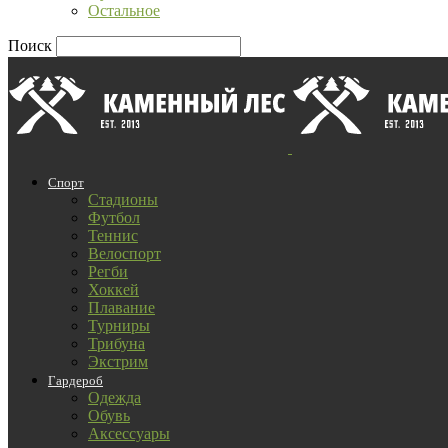
Остальное
Поиск
Спорт
Стадионы
Футбол
Теннис
Велоспорт
Регби
Хоккей
Плавание
Турниры
Трибуна
Экстрим
Гардероб
Одежда
Обувь
Аксессуары