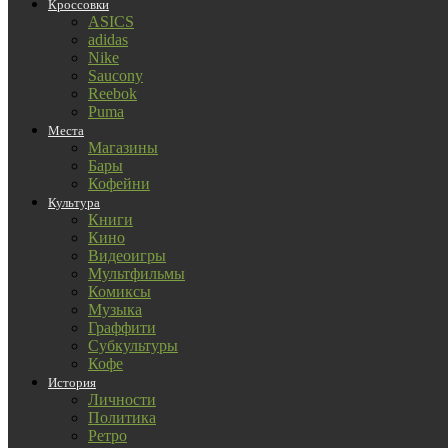
Кроссовки
ASICS
adidas
Nike
Saucony
Reebok
Puma
Места
Магазины
Бары
Кофейни
Культура
Книги
Кино
Видеоигры
Мультфильмы
Комиксы
Музыка
Граффити
Субкультуры
Кофе
История
Личности
Политика
Ретро