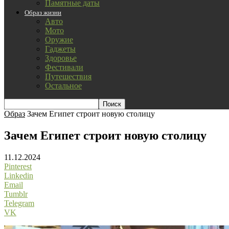
Памятные даты
Образ жизни
Авто
Мото
Оружие
Гаджеты
Здоровье
Фестивали
Путешествия
Остальное
Образ
Зачем Египет строит новую столицу
Зачем Египет строит новую столицу
11.12.2024
Pinterest
Linkedin
Email
Tumblr
Telegram
VK