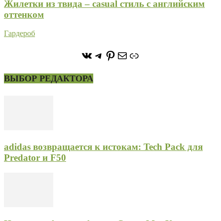
Жилетки из твида – casual стиль с английским
оттенком
Гардероб
https://vk.com/stone_forest_
https://t.me/stoneforest
https://ru.pinterest.com/
Почта
Ссылка
ВЫБОР РЕДАКТОРА
adidas возвращается к истокам: Tech Pack для
Predator и F50