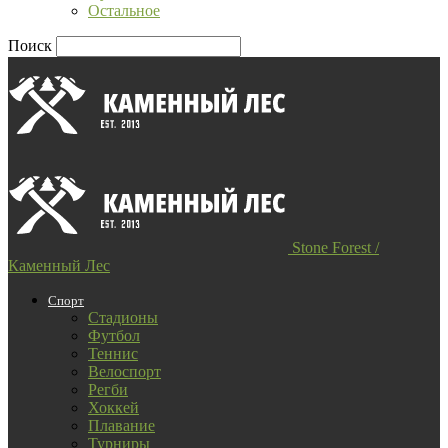
Остальное
Поиск
Stone Forest /
Каменный Лес
Спорт
Стадионы
Футбол
Теннис
Велоспорт
Регби
Хоккей
Плавание
Турниры