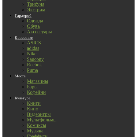
Трибуна
Экстрим
Гардероб
Одежда
Обувь
Аксессуары
Кроссовки
ASICS
adidas
Nike
Saucony
Reebok
Puma
Места
Магазины
Бары
Кофейни
Культура
Книги
Кино
Видеоигры
Мультфильмы
Комиксы
Музыка
Граффити