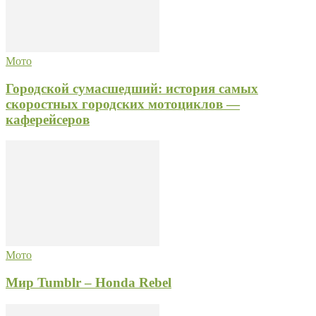
Мото
Городской сумасшедший: история самых
скоростных городских мотоциклов —
каферейсеров
Мото
Мир Tumblr – Honda Rebel