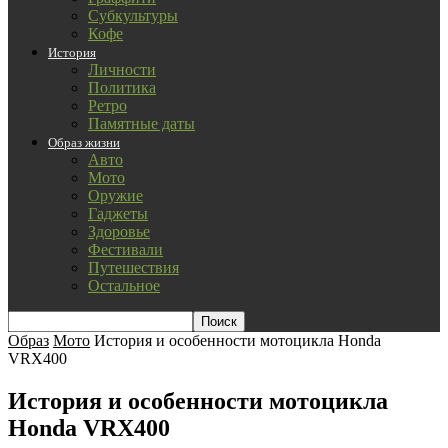
Субкультуры
Кофе
История
Личности
Политика
Ретро
Памятные даты
Образ жизни
Авто
Мото
Оружие
Гаджеты
Здоровье
Фестивали
Путешествия
Остальное
Образ
Мото
История и особенности мотоцикла Honda
VRX400
История и особенности мотоцикла
Honda VRX400