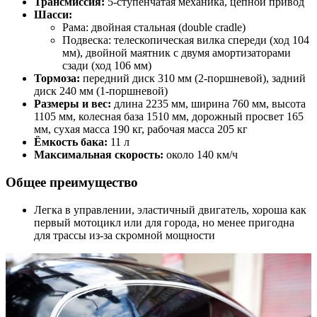
Трансмиссия:
5-ступенчатая механика, цепной привод
Шасси:
Рама: двойная стальная (double cradle)
Подвеска: телескопическая вилка спереди (ход 104
мм), двойной маятник с двумя амортизаторами
сзади (ход 106 мм)
Тормоза:
передний диск 310 мм (2-поршневой), задний
диск 240 мм (1-поршневой)
Размеры и вес:
длина 2235 мм, ширина 760 мм, высота
1105 мм, колесная база 1510 мм, дорожный просвет 165
мм, сухая масса 190 кг, рабочая масса 205 кг
Ёмкость бака:
11 л
Максимальная скорость:
около 140 км/ч
Общее преимущество
Легка в управлении, эластичный двигатель, хороша как
первый мотоцикл или для города, но менее пригодна
для трассы из-за скромной мощности