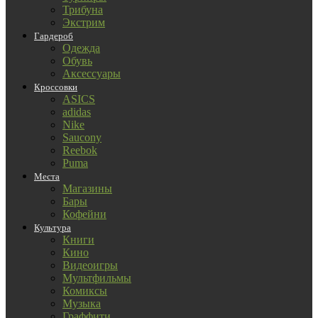
Трибуна
Экстрим
Гардероб
Одежда
Обувь
Аксессуары
Кроссовки
ASICS
adidas
Nike
Saucony
Reebok
Puma
Места
Магазины
Бары
Кофейни
Культура
Книги
Кино
Видеоигры
Мультфильмы
Комиксы
Музыка
Граффити