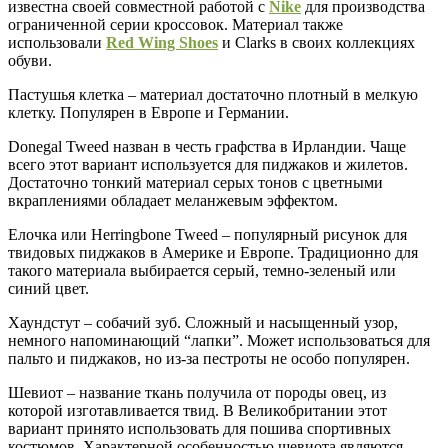
известна своей совместной работой с
Nike
для производства
ограниченной серии кроссовок. Материал также
использовали
Red Wing Shoes
и Clarks в своих коллекциях
обуви.
Пастушья клетка – материал достаточно плотный в мелкую
клетку. Популярен в Европе и Германии.
Donegal Tweed назван в честь графства в Ирландии. Чаще
всего этот вариант используется для пиджаков и жилетов.
Достаточно тонкий материал серых тонов с цветными
вкраплениями обладает меланжевым эффектом.
Елочка или Herringbone Tweed – популярный рисунок для
твидовых пиджаков в Америке и Европе. Традиционно для
такого материала выбирается серый, темно-зеленый или
синий цвет.
Хаундстут – собачий зуб. Сложный и насыщенный узор,
немного напоминающий “лапки”. Может использоваться для
пальто и пиджаков, но из-за пестроты не особо популярен.
Шевиот – название ткань получила от породы овец, из
которой изготавливается твид. В Великобритании этот
вариант принято использовать для пошива спортивных
костюмов. Характерной особенностью шевиота являются