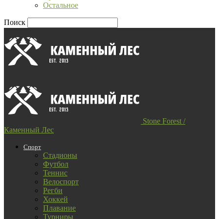
Остальное
Поиск
Stone Forest /
Каменный Лес
Спорт
Стадионы
Футбол
Теннис
Велоспорт
Регби
Хоккей
Плавание
Турниры