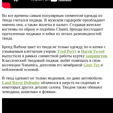
Во все времена самым популярным элементом одежды из
твида считался пиджак. В мужском гардеробе преобладают
именно они, а также жилеты и пальто. Создавая женские
костюмы по образу и подобию Chanel, бренды воссоздают
приталенные пиджаки и юбки из легких разновидностей
твида.
Бренд Barbour шьет из твида не только одежду, но и кепки с
узнаваемым клетчатым узором.
Fred Perry
и
Harris Tweed
выпустили в рамках совместной работы куртку
харрингтон
.
Классический твидовый пиджак любят помещать в свои
коллекции Nanamica, дополняя его мембраной
Gore-Tex
и
нейлоновой основой.
В твид одевают не только модников, но даже автомобили.
Land Rover Defender
облачился в шерсть на сиденьях и
некоторых других деталях салона. Твидом также обивают
чемоданы, кошельки и фляжки.