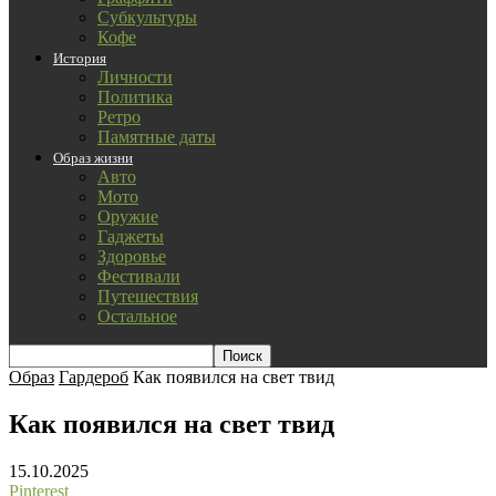
Субкультуры
Кофе
История
Личности
Политика
Ретро
Памятные даты
Образ жизни
Авто
Мото
Оружие
Гаджеты
Здоровье
Фестивали
Путешествия
Остальное
Образ
Гардероб
Как появился на свет твид
Как появился на свет твид
15.10.2025
Pinterest