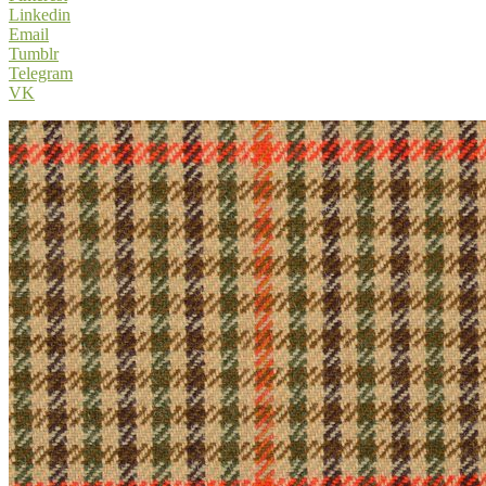
Linkedin
Email
Tumblr
Telegram
VK