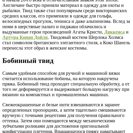
Англичане быстро приняли материал в одежду для охоты и
рыбалки. Твид также стал популярным среди викторианских
средних классов, его применяли в одежде для гольфа,
велосипедных прогулок, тенниса и даже альпинизма. Вслед за
ними в шерстяные пальто и пиджаки облачились и
выдуманные герои произведений Агаты Кристи,
Диккенса
и
Артура Конан Дойля
. Твидовый костюм Шерлока Холмса
стал символом британского элегантного стиля, а Коко Шанель
перенесла этот образ в женские костюмы.
Бобинный твид
Самым удобным способом для ручной и машинной вязки
считается использование бобины, на которую накручена
пряжа. Бобинный твид проходит специальную обработку, а от
того не деформируется и выдерживает большую нагрузку при
вязании на компактных и промышленных машинах.
Свежеокрашенные и белые нити взвешиваются в заранее
определенных пропорциях, а затем тщательно смешиваются
вручную с точными рецептами для получения правильного
оттенка. Затем они помещаются между механическими
зубчатыми роликами для достижения оригинальной
конфигурации плетения. Вращающуюся пряжу наматывают