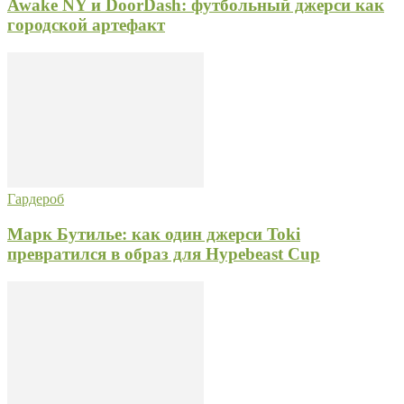
Awake NY и DoorDash: футбольный джерси как
городской артефакт
Гардероб
Марк Бутилье: как один джерси Toki
превратился в образ для Hypebeast Cup