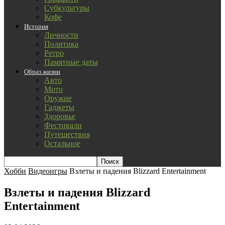
Субкультуры
Кофе
История
Личности
Политика
Ретро
Памятные даты
Образ жизни
Авто
Мото
Оружие
Гаджеты
Здоровье
Фестивали
Путешествия
Остальное
Хобби
Видеоигры
Взлеты и падения Blizzard Entertainment
Взлеты и падения Blizzard
Entertainment