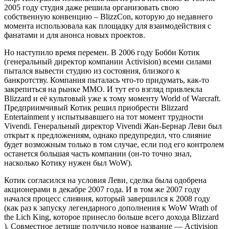
2005 году студия даже решила организовать свою
собственную конвенцию – BlizzCon, которую до недавнего
момента использовала как площадку для взаимодействия с
фанатами и для анонса новых проектов.
Но наступило время перемен. В 2006 году Бобби Котик
(генеральный директор компании Activision) всеми силами
пытался вывести студию из состояния, близкого к
банкротству. Компания пыталась что-то придумать, как-то
закрепиться на рынке ММО. И тут его взгляд привлекла
Blizzard и её культовый уже к тому моменту World of Warcraft.
Предприимчивый Котик решил приобрести Blizzard
Entertainment у испытывавшего на тот момент трудности
Vivendi. Генеральный директор Vivendi Жан-Бернар Леви был
открыт к предложениям, однако предупредил, что слияние
будет возможным только в том случае, если под его контролем
останется большая часть компании (он-то точно знал,
насколько Котику нужен был WoW).
Котик согласился на условия Леви, сделка была одобрена
акционерами в декабре 2007 года. И в том же 2007 году
начался процесс слияния, который завершился к 2008 году
(как раз к запуску легендарного дополнения к WoW Wrath of
the Lich King, которое принесло больше всего дохода Blizzard
). Совместное детище получило новое название — Activision