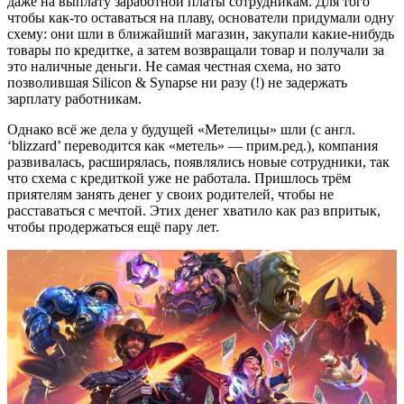
даже на выплату заработной платы сотрудникам. Для того
чтобы как-то оставаться на плаву, основатели придумали одну
схему: они шли в ближайший магазин, закупали какие-нибудь
товары по кредитке, а затем возвращали товар и получали за
это наличные деньги. Не самая честная схема, но зато
позволившая Silicon & Synapse ни разу (!) не задержать
зарплату работникам.
Однако всё же дела у будущей «Метелицы» шли (с англ.
‘blizzard’ переводится как «метель» — прим.ред.), компания
развивалась, расширялась, появлялись новые сотрудники, так
что схема с кредиткой уже не работала. Пришлось трём
приятелям занять денег у своих родителей, чтобы не
расставаться с мечтой. Этих денег хватило как раз впритык,
чтобы продержаться ещё пару лет.