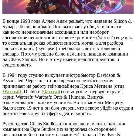
В конце 1993 года Аллен Адам решает, что название Silicon &
Synapse было ошибкой. Оно вызывает у общественности
какие-то неоднозначные ассоциации или наоборот
абсолютное непонимание: слово «кремний» (‘silicon’) еще как-
то осознать широкая общественность могла, а для разбора
слова «синапс» (‘synapse’) требовалось лезть в толковый
словарь. Потому решено было изменить название компании
на Chaos Studios. Но и этому имени недолго предстояло
существовать.
В 1994 году студию выкупает дистрибьютор Davidson &
Associated. Через некоторое время после этого студия
принимает на работу геймдизайнера Криса Метцена (отца
Warcraft
, Diablo и
Starcraft
) и выпускает первую игру из
серии Warcraft: Warcraft: Orcs & Humans. Выпуск
ознаменовался громким успехом. На тот момент Метцену
было всего 19 лет и он был уверен, что вскоре уйдёт из студии
искать себя в других сферах деятельности.
Руководство Chaos Studios планировало изменить название
компании на Ogre Studios (из-за проблем со сторонней
организацией с похожим названием), однако Davidson &