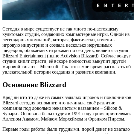
Сегодня в мире существует не так много по-настоящему
культовых студий, создающих компьютерные игры. Одной из
легендарных компаний, которая, фактически, изменила
игровую индустрию и создала несколько нерушимых
шедевров, обожаемых игроками по сей день, является студия
Blizzard Entertainment (ныне Activision Blizzard). Сейчас вокруг
студии кипят страсти, её вскоре полностью выкупит другой
мировой гигант – Microsoft. Так что самое время рассказать об
увлекательной истории создания и развития компании.
Основание Blizzard
Вряд ли кто-то даже из самых заядлых игроков и поклонников
Blizzard сегодня вспомнит, что начинала своё развитие
компания под довольно неказистым названием – Silicon &
Synapse. Основана была студия в 1991 году тремя приятелями:
Алленом Адамом, Майком Морхеймом и Фрэнком Пирсом.
Первые годы работы были трудными, порой денег не хватало