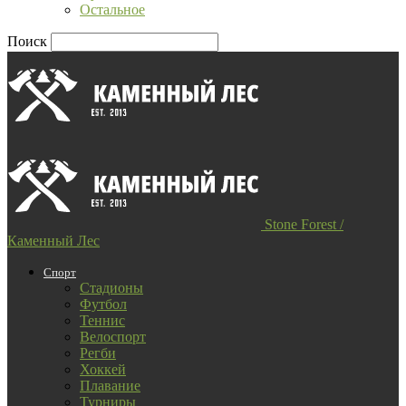
Остальное
Поиск
Stone Forest /
Каменный Лес
Спорт
Стадионы
Футбол
Теннис
Велоспорт
Регби
Хоккей
Плавание
Турниры