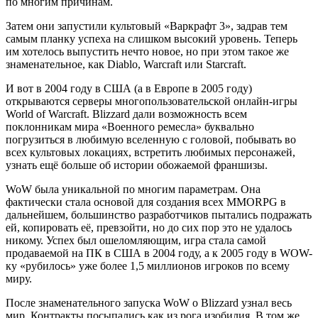
по многим причинам.
Затем они запустили культовый «Варкрафт 3», задрав тем
самым планку успеха на слишком высокий уровень. Теперь
им хотелось выпустить нечто новое, но при этом такое же
знаменательное, как Diablo, Warcraft или Starcraft.
И вот в 2004 году в США (а в Европе в 2005 году)
открываются серверы многопользовательской онлайн-игры
World of Warcraft. Blizzard дали возможность всем
поклонникам мира «Военного ремесла» буквально
погрузиться в любимую вселенную с головой, побывать во
всех культовых локациях, встретить любимых персонажей,
узнать ещё больше об истории обожаемой франшизы.
WoW была уникальной по многим параметрам. Она
фактически стала основой для создания всех MMORPG в
дальнейшем, большинство разработчиков пытались подражать
ей, копировать её, превзойти, но до сих пор это не удалось
никому. Успех был ошеломляющим, игра стала самой
продаваемой на ПК в США в 2004 году, а к 2005 году в WOW-
ку «рубилось» уже более 1,5 миллионов игроков по всему
миру.
После знаменательного запуска WoW о Blizzard узнал весь
мир. Контракты посыпались как из рога изобилия. В том же