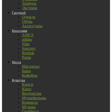
Трибуна
Экстрим
Гардероб
Одежда
Обувь
Аксессуары
Кроссовки
ASICS
adidas
Nike
Saucony
Reebok
Puma
Места
Магазины
Бары
Кофейни
Культура
Книги
Кино
Видеоигры
Мультфильмы
Комиксы
Музыка
Граффити