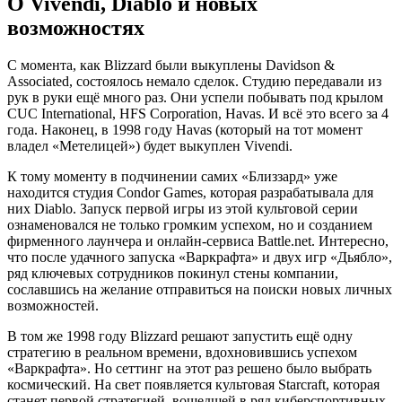
О Vivendi, Diablo и новых
возможностях
С момента, как Blizzard были выкуплены Davidson &
Associated, состоялось немало сделок. Студию передавали из
рук в руки ещё много раз. Они успели побывать под крылом
CUC International, HFS Corporation, Havas. И всё это всего за 4
года. Наконец, в 1998 году Havas (который на тот момент
владел «Метелицей») будет выкуплен Vivendi.
К тому моменту в подчинении самих «Близзард» уже
находится студия Condor Games, которая разрабатывала для
них Diablo. Запуск первой игры из этой культовой серии
ознаменовался не только громким успехом, но и созданием
фирменного лаунчера и онлайн-сервиса Battle.net. Интересно,
что после удачного запуска «Варкрафта» и двух игр «Дьябло»,
ряд ключевых сотрудников покинул стены компании,
сославшись на желание отправиться на поиски новых личных
возможностей.
В том же 1998 году Blizzard решают запустить ещё одну
стратегию в реальном времени, вдохновившись успехом
«Варкрафта». Но сеттинг на этот раз решено было выбрать
космический. На свет появляется культовая Starcraft, которая
станет первой стратегией, вошедшей в ряд киберспортивных