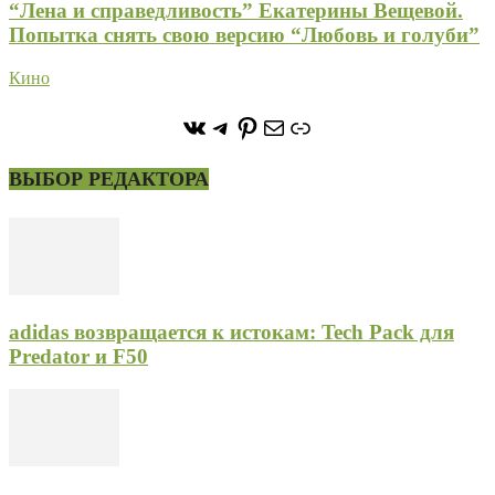
“Лена и справедливость” Екатерины Вещевой.
Попытка снять свою версию “Любовь и голуби”
Кино
https://vk.com/stone_forest_
https://t.me/stoneforest
https://ru.pinterest.com/
Почта
Ссылка
ВЫБОР РЕДАКТОРА
adidas возвращается к истокам: Tech Pack для
Predator и F50