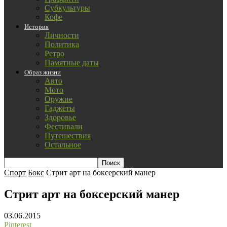
Субкультуры
Кофе
История
Личности
Политика
Ретро
Памятные даты
Образ жизни
Авто
Мото
Оружие
Гаджеты
Здоровье
Фестивали
Путешествия
Остальное
Спорт
Бокс
Стрит арт на боксерский манер
Стрит арт на боксерский манер
03.06.2015
Pinterest