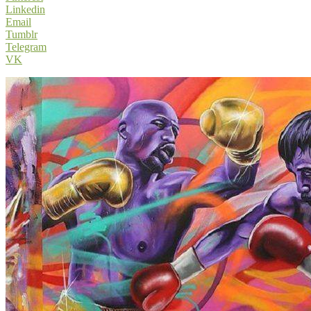
Linkedin
Email
Tumblr
Telegram
VK