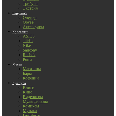
Трибуна
Экстрим
Гардероб
Одежда
Обувь
Аксессуары
Кроссовки
ASICS
adidas
Nike
Saucony
Reebok
Puma
Места
Магазины
Бары
Кофейни
Культура
Книги
Кино
Видеоигры
Мультфильмы
Комиксы
Музыка
Граффити