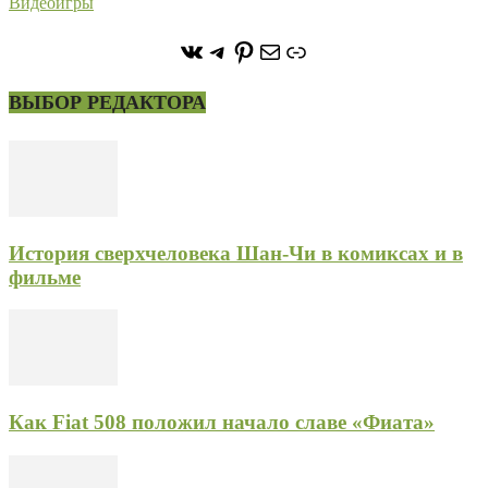
Видеоигры
https://vk.com/stone_forest_
https://t.me/stoneforest
https://ru.pinterest.com/
Почта
Ссылка
ВЫБОР РЕДАКТОРА
История сверхчеловека Шан-Чи в комиксах и в
фильме
Как Fiat 508 положил начало славе «Фиата»