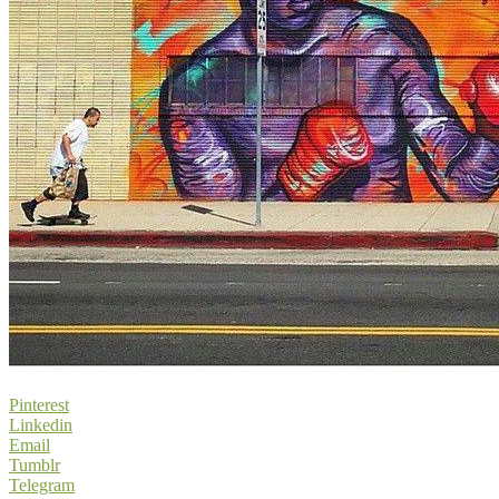
Pinterest
Linkedin
Email
Tumblr
Telegram