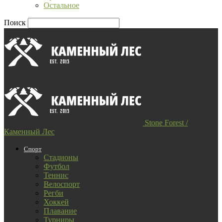
Остальное
Поиск
Stone Forest /
Каменный Лес
Спорт
Стадионы
Футбол
Теннис
Велоспорт
Регби
Хоккей
Плавание
Турниры