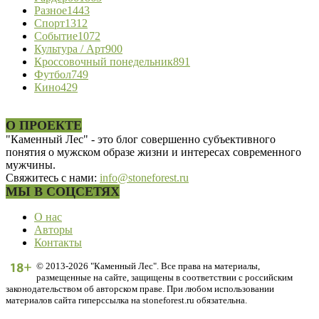
Разное
1443
Спорт
1312
Событие
1072
Культура / Арт
900
Кроссовочный понедельник
891
Футбол
749
Кино
429
О ПРОЕКТЕ
"Каменный Лес" - это блог совершенно субъективного
понятия о мужском образе жизни и интересах современного
мужчины.
Свяжитесь с нами:
info@stoneforest.ru
МЫ В СОЦСЕТЯХ
О нас
Авторы
Контакты
© 2013-2026 "Каменный Лес". Все права на материалы,
размещенные на сайте, защищены в соответствии с российским
законодательством об авторском праве. При любом использовании
материалов сайта гиперссылка на stoneforest.ru обязательна.