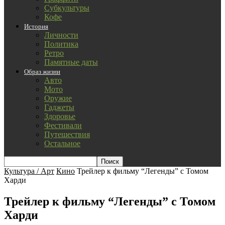
Субкультуры
Кофе
История
Личности
Политика
Ретро
Памятные даты
Образ жизни
Авто
Мото
Оружие
Гаджеты
Здоровье
Фестивали
Путешествия
Остальное
Культура / Арт
Кино
Трейлер к фильму “Легенды” с Томом
Харди
Трейлер к фильму “Легенды” с Томом
Харди