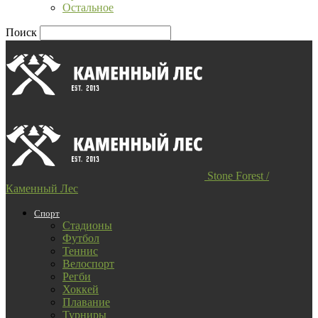
Остальное
Поиск
Stone Forest /
Каменный Лес
Спорт
Стадионы
Футбол
Теннис
Велоспорт
Регби
Хоккей
Плавание
Турниры