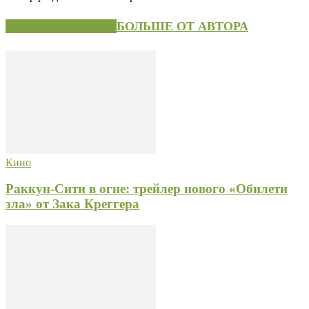
СХОЖИЕ СТАТЬИ
БОЛЬШЕ ОТ АВТОРА
Кино
Раккун-Сити в огне: трейлер нового «Обилети
зла» от Зака Креггера