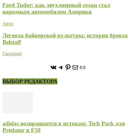
Ford Tudor: как двухдверный седан стал
народным автомобилем Америки
Авто
Легенда байкерской культуры: история бренда
Belstaff
Гардероб
https://vk.com/stone_forest_
https://t.me/stoneforest
https://ru.pinterest.com/
Почта
Ссылка
ВЫБОР РЕДАКТОРА
adidas возвращается к истокам: Tech Pack для
Predator и F50