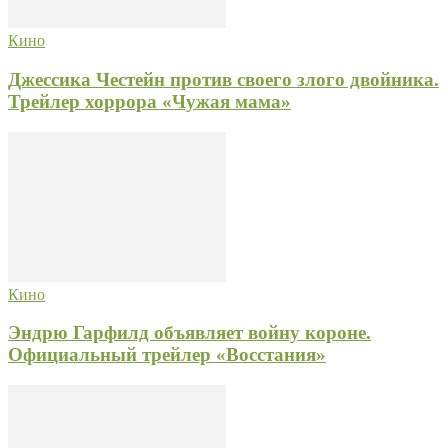
Кино
Джессика Честейн против своего злого двойника.
Трейлер хоррора «Чужая мама»
Кино
Эндрю Гарфилд объявляет войну короне.
Официальный трейлер «Восстания»