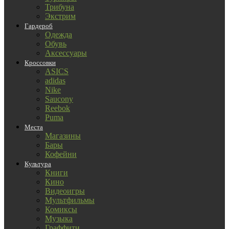
Трибуна
Экстрим
Гардероб
Одежда
Обувь
Аксессуары
Кроссовки
ASICS
adidas
Nike
Saucony
Reebok
Puma
Места
Магазины
Бары
Кофейни
Культура
Книги
Кино
Видеоигры
Мультфильмы
Комиксы
Музыка
Граффити