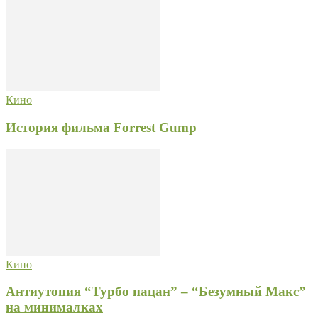
Кино
История фильма Forrest Gump
Кино
Антиутопия “Турбо пацан” – “Безумный Макс”
на минималках