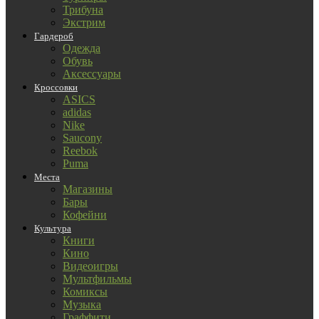
Трибуна
Экстрим
Гардероб
Одежда
Обувь
Аксессуары
Кроссовки
ASICS
adidas
Nike
Saucony
Reebok
Puma
Места
Магазины
Бары
Кофейни
Культура
Книги
Кино
Видеоигры
Мультфильмы
Комиксы
Музыка
Граффити