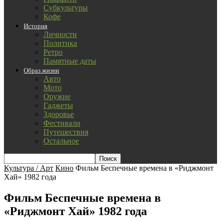
Субкультуры
Кофе
История
Личности
Политика
Ретро
Памятные даты
Образ жизни
Авто
Мото
Оружие
Гаджеты
Здоровье
Фестивали
Путешествия
Остальное
Культура / Арт
Кино
Фильм Беспечные времена в «Риджмонт
Хай» 1982 года
Фильм Беспечные времена в
«Риджмонт Хай» 1982 года