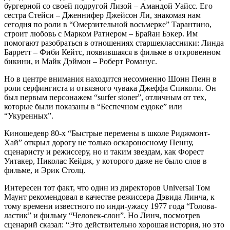
бургерной со своей подругой Лизой – Амандой Уайсс. Его
сестра Стейси – Дженнифер Джейсон Ли, знакомая нам
сегодня по роли в “Омерзительной восьмерке” Тарантино,
строит любовь с Марком Ратнером – Брайан Бэкер. Им
помогают разобраться в отношениях старшеклассники: Линда
Барретт – Фиби Кейтс, появившаяся в фильме в откровенном
бикини, и Майк Дэймон – Роберт Романус.
Но в центре внимания находится несомненно Шонн Пенн в
роли серфингиста и отвязного чувака Джеффа Спиколи. Он
был первым персонажем “surfer stoner”, отличным от тех,
которые были показаны в “Беспечном ездоке” или
“Укуренных”.
Киношедевр 80-х “Быстрые перемены в школе Риджмонт-
Хай” открыл дорогу не только оскароносному Пенну,
сценаристу и режиссеру, но и таким звездам, как Форест
Уитакер, Николас Кейдж, у которого даже не было слов в
фильме, и Эрик Столц.
Интересен тот факт, что один из директоров Universal Том
Маунт рекомендовал в качестве режиссера Дэвида Линча, к
тому времени известного по инди-ужасу 1977 года “Голова-
ластик” и фильму “Человек-слон”. Но Линч, посмотрев
сценарий сказал: “Это действительно хорошая история, но это