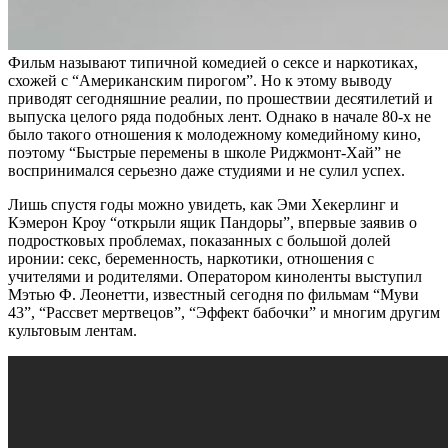
Фильм называют типичной комедией о сексе и наркотиках,
схожей с “Американским пирогом”. Но к этому выводу
приводят сегодняшние реалии, по прошествии десятилетий и
выпуска целого ряда подобных лент. Однако в начале 80-х не
было такого отношения к молодежному комедийному кино,
поэтому “Быстрые перемены в школе Риджмонт-Хай” не
воспринимался серьезно даже студиями и не сулил успех.
Лишь спустя годы можно увидеть, как Эми Хекерлинг и
Кэмерон Кроу “открыли ящик Пандоры”, впервые заявив о
подростковых проблемах, показанных с большой долей
иронии: секс, беременность, наркотики, отношения с
учителями и родителями. Оператором киноленты выступил
Мэтью Ф. Леонетти, известный сегодня по фильмам “Муви
43”, “Рассвет мертвецов”, “Эффект бабочки” и многим другим
культовым лентам.