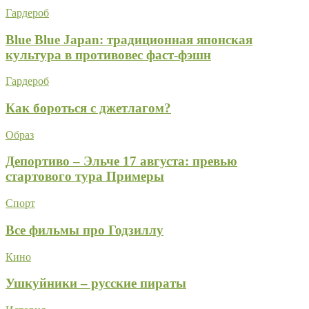
Гардероб
Blue Blue Japan: традиционная японская
культура в противовес фаст-фэшн
Гардероб
Как бороться с джетлагом?
Образ
Депортиво – Эльче 17 августа: превью
стартового тура Примеры
Спорт
Все фильмы про Годзиллу
Кино
Ушкуйники – русские пираты