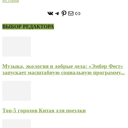
История
https://vk.com/stone_forest_
https://t.me/stoneforest
https://ru.pinterest.com/
Почта
Ссылка
ВЫБОР РЕДАКТОРА
Музыка, экология и добрые дела: «Эмбер Фест»
запускает масштабную социальную программу...
Топ-5 городов Китая для поездки