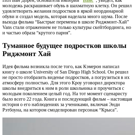
Пол Ван Дорен, основатель империи
“
Ванс
“
, увидел, как
молодежь раскрашивает обувь в шахматную клетку. Он решил
удовлетворить желания подростков в яркой неординарной
обуви и создал модель, которая наделала много шума. После
выхода фильма “Быстрые перемены в школе Риджмонт-Хай”
Vans стали отражением не только культуры скейтбординга, но
и частью образа “крутого парня”.
Туманное будущее подростков школы
Риджмонт Хай
Идея фильма возникла после того, как Кэмерон написал
книгу о школе University of San Diego High School. Он решил
не просто отобразить виденье подростков, а погрузиться в их
атмосферу полностью. Для этого Кроу уговорил директора
школы внедриться к ним в роли школьника и проучиться с
молодым поколением целый год. На тот момент сценаристу
было всего 22 года. Книга и последующий фильм – настоящая
история о его наблюдениях за учениками, включая Энди
Рэтбоуна, на котором смоделирован персонаж “Крыса”.