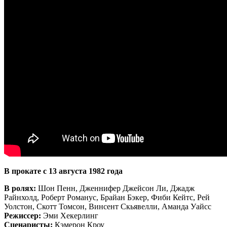
В прокате с 13 августа 1982 года
В ролях:
Шон Пенн, Дженнифер Джейсон Ли, Джадж
Райнхолд, Роберт Романус, Брайан Бэкер, Фиби Кейтс, Рей
Уолстон, Скотт Томсон, Винсент Скьявелли, Аманда Уайсс
Режиссер:
Эми Хекерлинг
Сценаристы:
Кэмерон Кроу