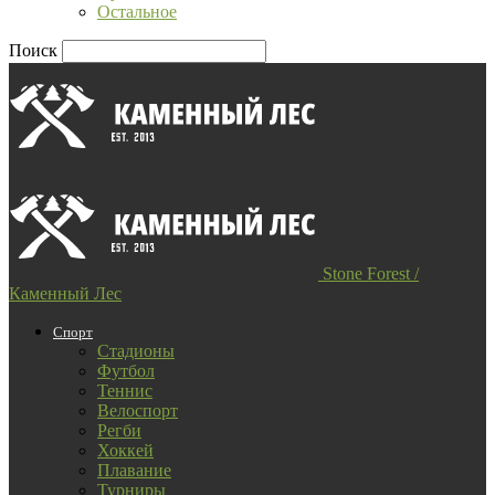
Остальное
Поиск
Stone Forest /
Каменный Лес
Спорт
Стадионы
Футбол
Теннис
Велоспорт
Регби
Хоккей
Плавание
Турниры