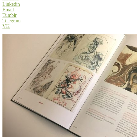
Linkedin
Email
Tumblr
Telegram
VK