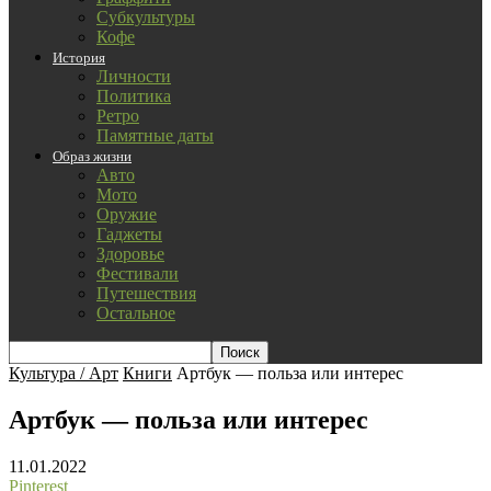
Субкультуры
Кофе
История
Личности
Политика
Ретро
Памятные даты
Образ жизни
Авто
Мото
Оружие
Гаджеты
Здоровье
Фестивали
Путешествия
Остальное
Культура / Арт
Книги
Артбук — польза или интерес
Артбук — польза или интерес
11.01.2022
Pinterest