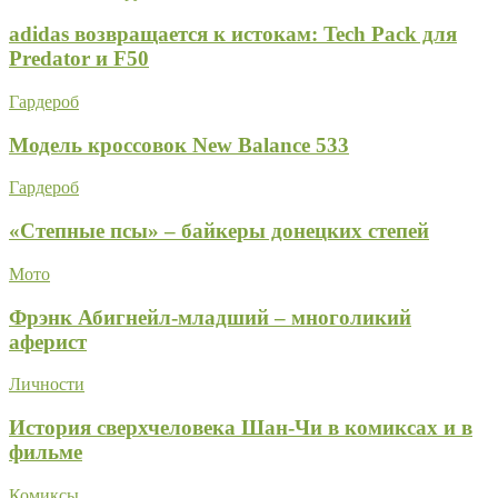
adidas возвращается к истокам: Tech Pack для
Predator и F50
Гардероб
Модель кроссовок New Balance 533
Гардероб
«Степные псы» – байкеры донецких степей
Мото
Фрэнк Абигнейл-младший – многоликий
аферист
Личности
История сверхчеловека Шан-Чи в комиксах и в
фильме
Комиксы