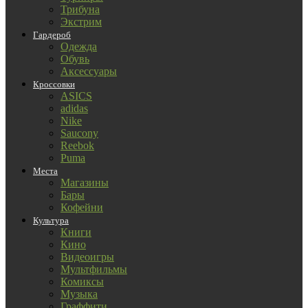
Трибуна
Экстрим
Гардероб
Одежда
Обувь
Аксессуары
Кроссовки
ASICS
adidas
Nike
Saucony
Reebok
Puma
Места
Магазины
Бары
Кофейни
Культура
Книги
Кино
Видеоигры
Мультфильмы
Комиксы
Музыка
Граффити