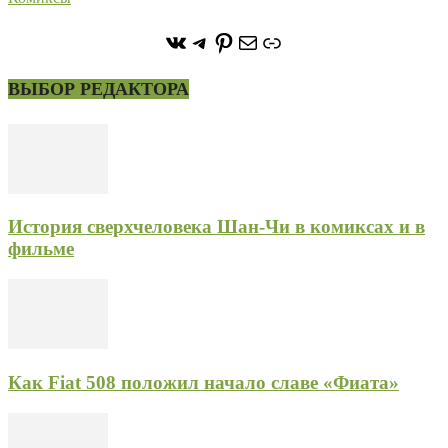
https://vk.com/stone_forest_
https://t.me/stoneforest
https://ru.pinterest.com/
Почта
Ссылка
ВЫБОР РЕДАКТОРА
История сверхчеловека Шан-Чи в комиксах и в
фильме
Как Fiat 508 положил начало славе «Фиата»