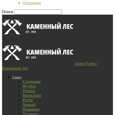
Остальное
Поиск
Stone Forest /
Каменный Лес
Спорт
Стадионы
Футбол
Теннис
Велоспорт
Регби
Хоккей
Плавание
Турниры