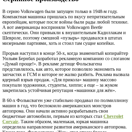
В серию Volkswagen были запущен только в 1948-м году.
Компактная машинка пришлась по вкусу непритязательным
европейцам, которые после войны были рады любой технике.
А вот американцы восприняли Volkswagen Beetle
скептически. Они привыкли к внушительным Кадиллакам и
Шевроле, поэтому смешной «пузырь» продавался в штатах
мизерными партиями, хоть и стоил там сущие копейки.
Прорыв наступил в конце 50-х, когда знаменитый копирайтер
Уильям Бернбах разработал рекламную компанию со слоганом
«Думай проще!». В рекламе детище Фольсвагена
представлялось, как авто, которое позволяло экономить на
запчастях и ГСМ и которое не жалко разбить. Реклама вызвала
ядерный взрыв продаж. «Для прикола» машину массово
покупали художники, студенты, хиппи; а еще – за жуком
закрепилась устойчивая репутация «машинки для жён».
В 60-х Фольксваген уже стабильно продавал по полмиллиону
машин в год, что беспокоило американских монстров
автопрома. Они начали активно разрабатывать свои
бюджетные автомобили, первым из которых стал
Chevrolet
Corvair
. Таким образом, маленькая, юркая машинка
определила направление развития американского автопрома.