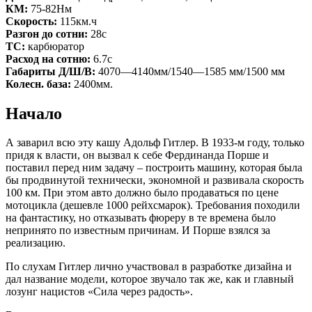
КМ:
75-82Нм
Скорость:
115км.ч
Разгон до сотни:
28с
ТС:
карбюратор
Расход на сотню:
6.7с
Габариты Д/Ш/В:
4070—4140мм/1540—1585 мм/1500 мм
Колесн. база:
2400мм.
Начало
А заварил всю эту кашу Адольф Гитлер. В 1933-м году, только
придя к власти, он вызвал к себе Фердинанда Порше и
поставил перед ним задачу – построить машину, которая была
бы продвинутой технически, экономной и развивала скорость
100 км. При этом авто должно было продаваться по цене
мотоцикла (дешевле 1000 рейхсмарок). Требования походили
на фантастику, но отказывать фюреру в те времена было
непринято по известным причинам. И Порше взялся за
реализацию.
По слухам Гитлер лично участвовал в разработке дизайна и
дал название модели, которое звучало так же, как и главный
лозунг нацистов «Сила через радость».