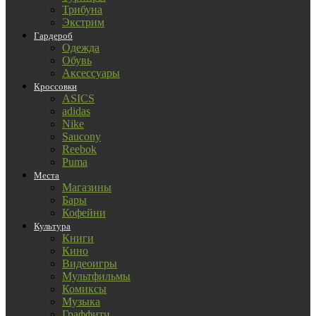
Трибуна
Экстрим
Гардероб
Одежда
Обувь
Аксессуары
Кроссовки
ASICS
adidas
Nike
Saucony
Reebok
Puma
Места
Магазины
Бары
Кофейни
Культура
Книги
Кино
Видеоигры
Мультфильмы
Комиксы
Музыка
Граффити