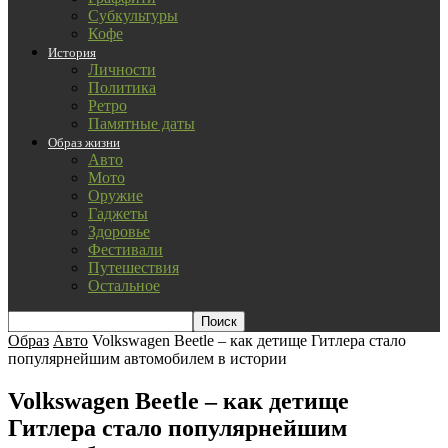
Субкультуры
Кофе
История
Личности
Политика
Ретро
Памятные даты
Образ жизни
Авто
Мото
Оружие
Гаджеты
Здоровье
Фестивали
Путешествия
Остальное
Образ
Авто
Volkswagen Beetle – как детище Гитлера стало
популярнейшим автомобилем в истории
Volkswagen Beetle – как детище
Гитлера стало популярнейшим