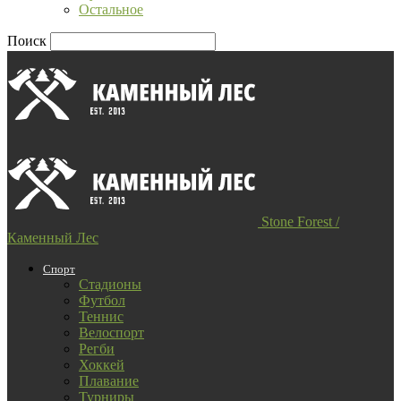
Остальное
Поиск
Stone Forest /
Каменный Лес
Спорт
Стадионы
Футбол
Теннис
Велоспорт
Регби
Хоккей
Плавание
Турниры