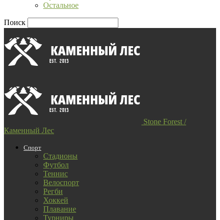
Остальное
Поиск
Stone Forest /
Каменный Лес
Спорт
Стадионы
Футбол
Теннис
Велоспорт
Регби
Хоккей
Плавание
Турниры