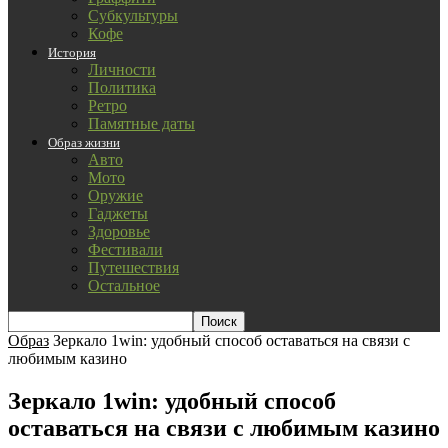
Субкультуры
Кофе
История
Личности
Политика
Ретро
Памятные даты
Образ жизни
Авто
Мото
Оружие
Гаджеты
Здоровье
Фестивали
Путешествия
Остальное
Образ
Зеркало 1win: удобный способ оставаться на связи с
любимым казино
Зеркало 1win: удобный способ
оставаться на связи с любимым казино