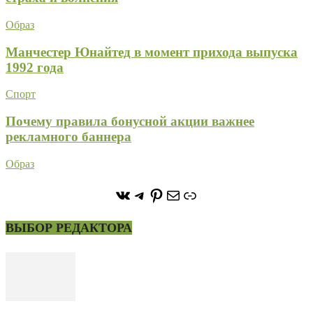
Образ
Манчестер Юнайтед в момент прихода выпуска
1992 года
Спорт
Почему правила бонусной акции важнее
рекламного баннера
Образ
https://vk.com/stone_forest_
https://t.me/stoneforest
https://ru.pinterest.com/
Почта
Ссылка
ВЫБОР РЕДАКТОРА