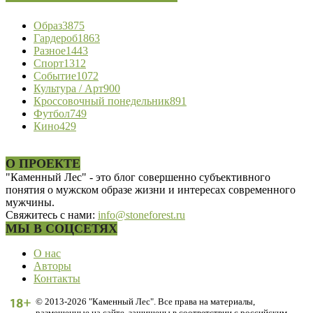
Образ
3875
Гардероб
1863
Разное
1443
Спорт
1312
Событие
1072
Культура / Арт
900
Кроссовочный понедельник
891
Футбол
749
Кино
429
О ПРОЕКТЕ
"Каменный Лес" - это блог совершенно субъективного
понятия о мужском образе жизни и интересах современного
мужчины.
Свяжитесь с нами:
info@stoneforest.ru
МЫ В СОЦСЕТЯХ
О нас
Авторы
Контакты
© 2013-2026 "Каменный Лес". Все права на материалы,
размещенные на сайте, защищены в соответствии с российским