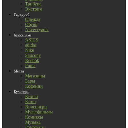
Трибуна
Экстрим
Гардероб
Одежда
Обувь
Аксессуары
Кроссовки
ASICS
adidas
Nike
Saucony
Reebok
Puma
Места
Магазины
Бары
Кофейни
Культура
Книги
Кино
Видеоигры
Мультфильмы
Комиксы
Музыка
Граффити