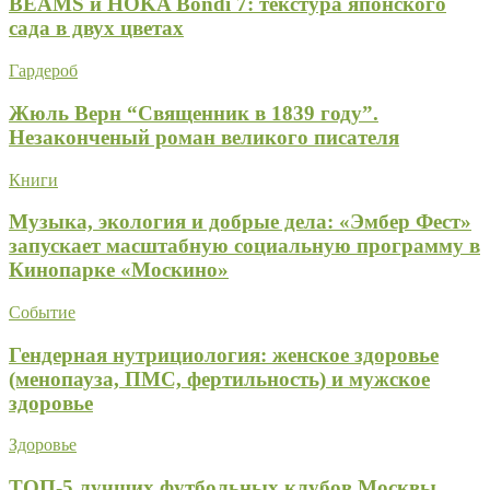
BEAMS и HOKA Bondi 7: текстура японского
сада в двух цветах
Гардероб
Жюль Верн “Священник в 1839 году”.
Незаконченый роман великого писателя
Книги
Музыка, экология и добрые дела: «Эмбер Фест»
запускает масштабную социальную программу в
Кинопарке «Москино»
Событие
Гендерная нутрициология: женское здоровье
(менопауза, ПМС, фертильность) и мужское
здоровье
Здоровье
ТОП-5 лучших футбольных клубов Москвы