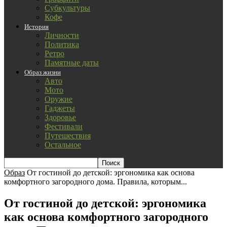
Субкультуры
Кофе
История
Личности
Политика
Ретро
Памятные даты
Образ жизни
Авто
Мото
Оружие
Гаджеты
Здоровье
Фестивали
Путешествия
Остальное
Образ
От гостиной до детской: эргономика как основа
комфортного загородного дома. Правила, которым...
От гостиной до детской: эргономика
как основа комфортного загородного