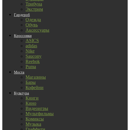
Трибуна
Экстрим
Гардероб
Одежда
Обувь
Аксессуары
Кроссовки
ASICS
adidas
Nike
Saucony
Reebok
Puma
Места
Магазины
Бары
Кофейни
Культура
Книги
Кино
Видеоигры
Мультфильмы
Комиксы
Музыка
Граффити