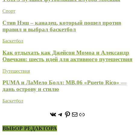
Спорт
Стив Нэш – канадец, который пошел против
правил и выбрал баскетбол
Баскетбол
Как отдыхать как Джейсон Момоа и Александр
Овечкин: шесть идей для активного путешествия
Путешествия
PUMA и ЛаМело Болл: MB.06 «Puerto Rico» —
дань острову и стилю
Баскетбол
https://vk.com/stone_forest_
https://t.me/stoneforest
https://ru.pinterest.com/
Почта
Ссылка
ВЫБОР РЕДАКТОРА