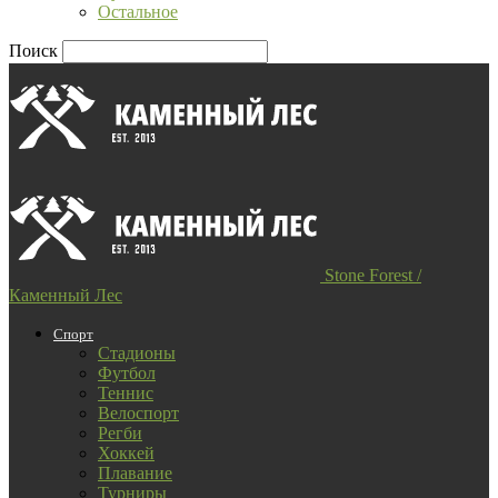
Остальное
Поиск
Stone Forest /
Каменный Лес
Спорт
Стадионы
Футбол
Теннис
Велоспорт
Регби
Хоккей
Плавание
Турниры