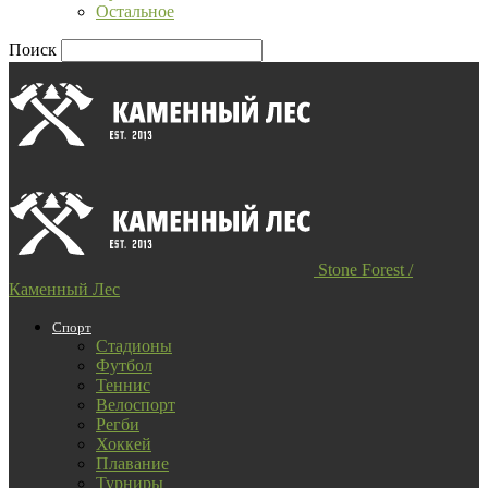
Остальное
Поиск
Stone Forest /
Каменный Лес
Спорт
Стадионы
Футбол
Теннис
Велоспорт
Регби
Хоккей
Плавание
Турниры