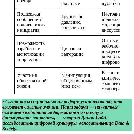
бренда
охватами
публикации
Поддержка
Настраивать
Групповое
сообществ и
правила общен
давление,
волонтерских
модерировать
конфликты
инициатив
дискуссии
Оптимизироват
Возможность
рабочие
заработка и
Цифровое
процессы,
монетизации
выгорание
внедрять
творчества
цифровой дето
Развивать
Участие в
Манипуляции
критическое
общественной
общественным
мышление и
жизни
мнением
медиаграмотно
«Алгоритмы социальных платформ усиливают то, что
вызывает сильные эмоции. Наша задача — научиться
осознанно выбирать информационную диету и
фильтровать контент», — говорит Данах Бойд,
исследователь цифровой культуры, основательница Data &
Society.