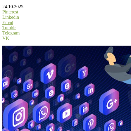
24.10.2025
Pinterest
Linkedin
Email
Tumblr
Telegram
VK