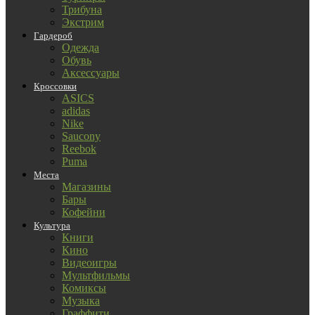
Трибуна
Экстрим
Гардероб
Одежда
Обувь
Аксессуары
Кроссовки
ASICS
adidas
Nike
Saucony
Reebok
Puma
Места
Магазины
Бары
Кофейни
Культура
Книги
Кино
Видеоигры
Мультфильмы
Комиксы
Музыка
Граффити