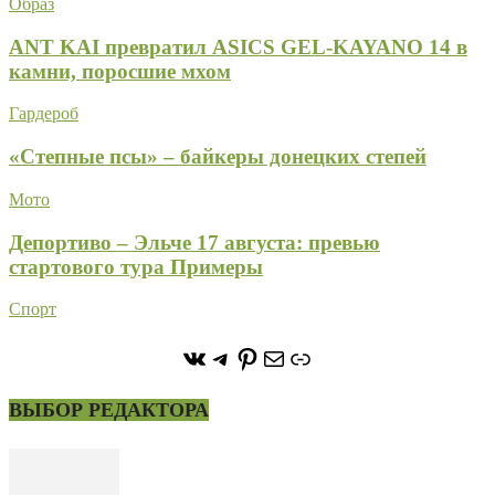
Образ
ANT KAI превратил ASICS GEL-KAYANO 14 в
камни, поросшие мхом
Гардероб
«Степные псы» – байкеры донецких степей
Мото
Депортиво – Эльче 17 августа: превью
стартового тура Примеры
Спорт
https://vk.com/stone_forest_
https://t.me/stoneforest
https://ru.pinterest.com/
Почта
Ссылка
ВЫБОР РЕДАКТОРА