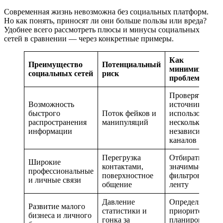
Современная жизнь невозможна без социальных платформ.
Но как понять, приносят ли они больше пользы или вреда?
Удобнее всего рассмотреть плюсы и минусы социальных
сетей в сравнении — через конкретные примеры.
Как
Преимущество
Потенциальный
минимизирова
социальных сетей
риск
проблему
Проверять
Возможность
источники,
быстрого
Поток фейков и
использовать
распространения
манипуляций
несколько
информации
независимых
каналов
Перегрузка
Отбирать
Широкие
контактами,
значимые связи
профессиональные
поверхностное
фильтровать
и личные связи
общение
ленту
Давление
Определять
Развитие малого
статистики и
приоритеты,
бизнеса и личного
гонка за
планировать