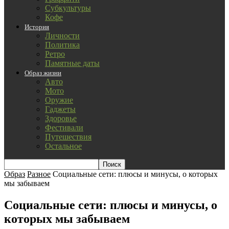
Субкультуры
Кофе
История
Личности
Политика
Ретро
Памятные даты
Образ жизни
Авто
Мото
Оружие
Гаджеты
Здоровье
Фестивали
Путешествия
Остальное
Образ
Разное
Социальные сети: плюсы и минусы, о которых
мы забываем
Социальные сети: плюсы и минусы, о
которых мы забываем