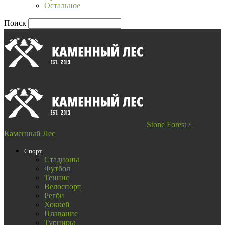
Остальное
Поиск
Stone Forest /
Каменный Лес
Спорт
Стадионы
Футбол
Теннис
Велоспорт
Регби
Хоккей
Плавание
Турниры