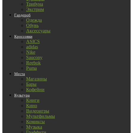
Трибуна
Экстрим
Гардероб
Одежда
Обувь
Аксессуары
Кроссовки
ASICS
adidas
Nike
Saucony
Reebok
Puma
Места
Магазины
Бары
Кофейни
Культура
Книги
Кино
Видеоигры
Мультфильмы
Комиксы
Музыка
Граффити