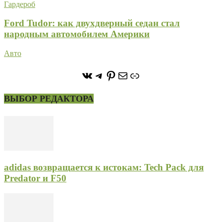
Гардероб
Ford Tudor: как двухдверный седан стал
народным автомобилем Америки
Авто
https://vk.com/stone_forest_
https://t.me/stoneforest
https://ru.pinterest.com/
Почта
Ссылка
ВЫБОР РЕДАКТОРА
adidas возвращается к истокам: Tech Pack для
Predator и F50