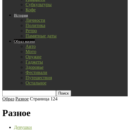
Субкультуры
Кофе
История
Личности
Политика
Ретро
Памятные даты
Образ жизни
Авто
Мото
Оружие
Гаджеты
Здоровье
Фестивали
Путешествия
Остальное
Образ
Разное
Страница 124
Разное
Девушки