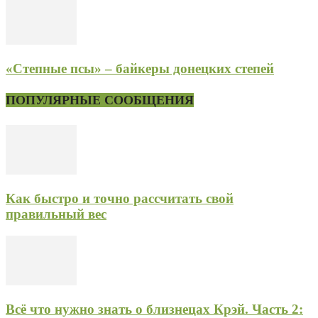
«Степные псы» – байкеры донецких степей
ПОПУЛЯРНЫЕ СООБЩЕНИЯ
Как быстро и точно рассчитать свой
правильный вес
Всё что нужно знать о близнецах Крэй. Часть 2: