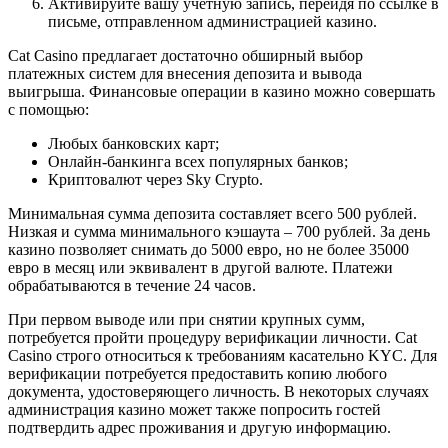
Активируйте вашу учетную запись, перейдя по ссылке в
письме, отправленном администрацией казино.
Cat Casino предлагает достаточно обширный выбор
платежных систем для внесения депозита и вывода
выигрыша. Финансовые операции в казино можно совершать
с помощью:
Любых банковских карт;
Онлайн-банкинга всех популярных банков;
Криптовалют через Sky Crypto.
Минимальная сумма депозита составляет всего 500 рублей.
Низкая и сумма минимального кэшаута – 700 рублей. За день
казино позволяет снимать до 5000 евро, но не более 35000
евро в месяц или эквивалент в другой валюте. Платежи
обрабатываются в течение 24 часов.
При первом выводе или при снятии крупных сумм,
потребуется пройти процедуру верификации личности. Cat
Casino строго относиться к требованиям касательно KYC. Для
верификации потребуется предоставить копию любого
документа, удостоверяющего личность. В некоторых случаях
администрация казино может также попросить гостей
подтвердить адрес проживания и другую информацию.