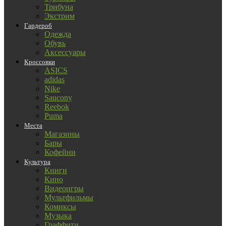
Трибуна
Экстрим
Гардероб
Одежда
Обувь
Аксессуары
Кроссовки
ASICS
adidas
Nike
Saucony
Reebok
Puma
Места
Магазины
Бары
Кофейни
Культура
Книги
Кино
Видеоигры
Мультфильмы
Комиксы
Музыка
Граффити