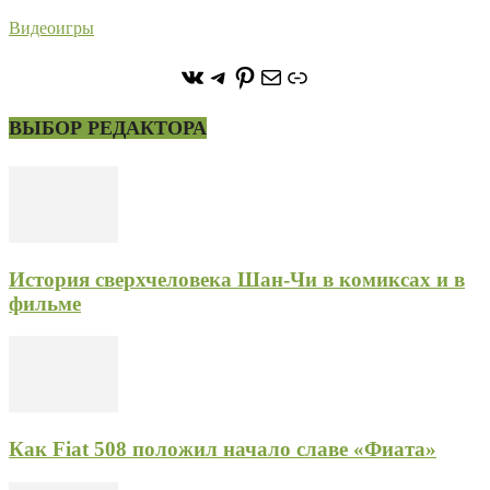
Видеоигры
https://vk.com/stone_forest_
https://t.me/stoneforest
https://ru.pinterest.com/
Почта
Ссылка
ВЫБОР РЕДАКТОРА
История сверхчеловека Шан-Чи в комиксах и в
фильме
Как Fiat 508 положил начало славе «Фиата»