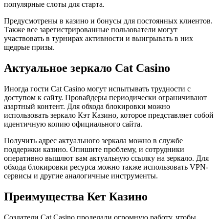
популярные слоты для старта.
Предусмотрены в казино и бонусы для постоянных клиентов.
Также все зарегистрированные пользователи могут
участвовать в турнирах активности и выигрывать в них
щедрые призы.
Актуальное зеркало Cat Casino
Иногда гости Cat Casino могут испытывать трудности с
доступом к сайту. Провайдеры периодически ограничивают
азартный контент. Для обхода блокировки можно
использовать зеркало Кэт Казино, которое представляет собой
идентичную копию официального сайта.
Получить адрес актуального зеркала можно в службе
поддержки казино. Опишите проблему, и сотрудники
оперативно вышлют вам актуальную ссылку на зеркало. Для
обхода блокировки ресурса можно также использовать VPN-
сервисы и другие аналогичные инструменты.
Преимущества Кет Казино
Создатели Cat Casino проделали огромную работу, чтобы