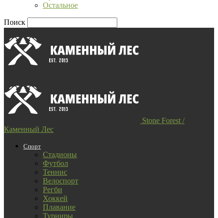
Остальное
Поиск
Stone Forest /
Каменный Лес
Спорт
Стадионы
Футбол
Теннис
Велоспорт
Регби
Хоккей
Плавание
Турниры