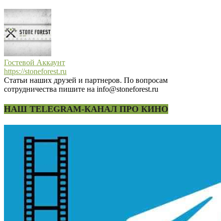
Гостевой Аккаунт
https://stoneforest.ru
Статьи наших друзей и партнеров. По вопросам
сотрудничества пишите на info@stoneforest.ru
НАШ TELEGRAM-КАНАЛ ПРО КИНО