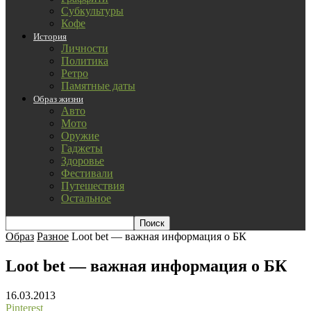
Субкультуры
Кофе
История
Личности
Политика
Ретро
Памятные даты
Образ жизни
Авто
Мото
Оружие
Гаджеты
Здоровье
Фестивали
Путешествия
Остальное
Образ
Разное
Loot bet — важная информация о БК
Loot bet — важная информация о БК
16.03.2013
Pinterest