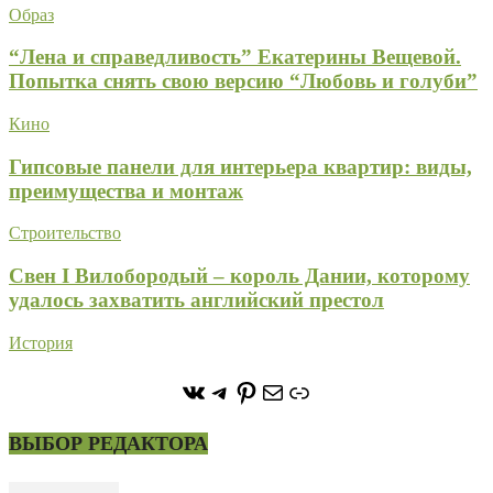
Образ
“Лена и справедливость” Екатерины Вещевой.
Попытка снять свою версию “Любовь и голуби”
Кино
Гипсовые панели для интерьера квартир: виды,
преимущества и монтаж
Строительство
Свен I Вилобородый – король Дании, которому
удалось захватить английский престол
История
https://vk.com/stone_forest_
https://t.me/stoneforest
https://ru.pinterest.com/
Почта
Ссылка
ВЫБОР РЕДАКТОРА