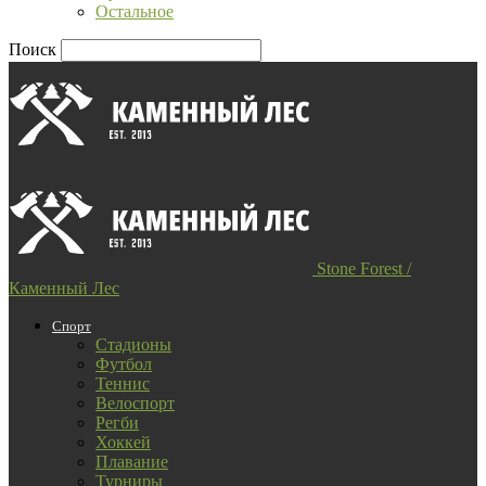
Остальное
Поиск
Stone Forest /
Каменный Лес
Спорт
Стадионы
Футбол
Теннис
Велоспорт
Регби
Хоккей
Плавание
Турниры