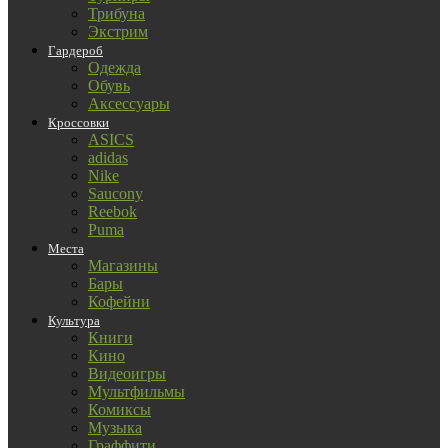
Трибуна
Экстрим
Гардероб
Одежда
Обувь
Аксессуары
Кроссовки
ASICS
adidas
Nike
Saucony
Reebok
Puma
Места
Магазины
Бары
Кофейни
Культура
Книги
Кино
Видеоигры
Мультфильмы
Комиксы
Музыка
Граффити