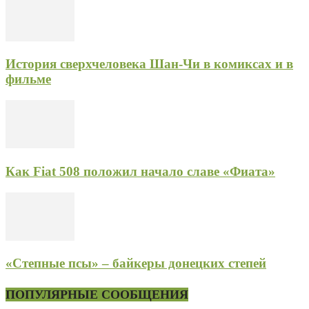
История сверхчеловека Шан-Чи в комиксах и в
фильме
Как Fiat 508 положил начало славе «Фиата»
«Степные псы» – байкеры донецких степей
ПОПУЛЯРНЫЕ СООБЩЕНИЯ