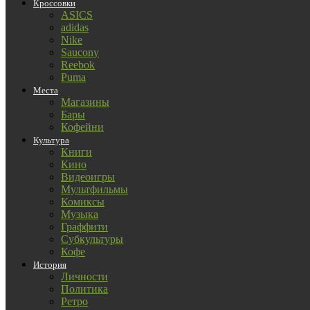
Кроссовки
ASICS
adidas
Nike
Saucony
Reebok
Puma
Места
Магазины
Бары
Кофейни
Культура
Книги
Кино
Видеоигры
Мультфильмы
Комиксы
Музыка
Граффити
Субкультуры
Кофе
История
Личности
Политика
Ретро