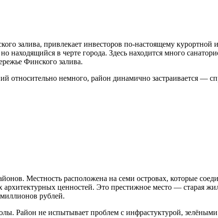
ского залива, привлекает инвесторов по-настоящему курортной
о находящийся в черте города. Здесь находится много санаторие
ережье Финского залива.
ий относительно немного, район динамично застраивается — сп
 районов. Местность расположена на семи островах, которые со
их архитектурных ценностей. Это престижное место — старая ж
 миллионов рублей.
олы. Район не испытывает проблем с инфрастуктурой, зелёными