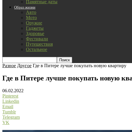
Памятные даты
Образ жизни
Авто
Мото
Оружие
Гаджеты
Здоровье
Фестивали
Путешествия
Остальное
Разное
Другое
Где в Питере лучше покупать новую квартиру
Где в Питере лучше покупать новую кв
06.02.2022
Pinterest
Linkedin
Email
Tumblr
Telegram
VK