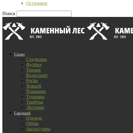
Остальное
Поиск
Спорт
Стадионы
Футбол
Теннис
Велоспорт
Регби
Хоккей
Плавание
Турниры
Трибуна
Экстрим
Гардероб
Одежда
Обувь
Аксессуары