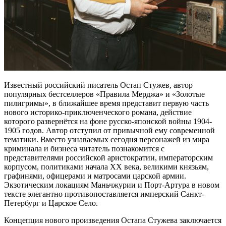
Известный российский писатель Остап Стужев, автор
популярных бестселлеров «Правила Мерджа» и «Золотые
пилигримы», в ближайшее время представит первую часть
нового историко-приключенческого романа, действие
которого развернётся на фоне русско-японской войны 1904-
1905 годов. Автор отступил от привычной ему современной
тематики. Вместо узнаваемых сегодня персонажей из мира
криминала и бизнеса читатель познакомится с
представителями российской аристократии, императорским
корпусом, политиками начала ХХ века, великими князьям,
графинями, офицерами и матросами царской армии.
Экзотическим локациям Маньчжурии и Порт-Артура в новом
тексте элегантно противопоставляется имперский Санкт-
Петербург и Царское Село.
Концепция нового произведения Остапа Стужева заключается