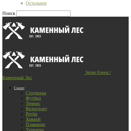
Остальное
Поиск
Stone Forest /
Каменный Лес
Спорт
Стадионы
Футбол
Теннис
Велоспорт
Регби
Хоккей
Плавание
Турниры