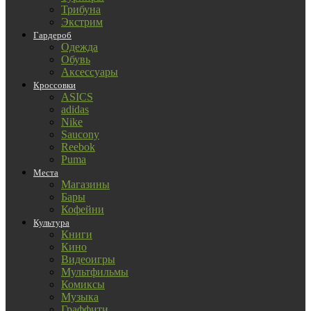
Трибуна
Экстрим
Гардероб
Одежда
Обувь
Аксессуары
Кроссовки
ASICS
adidas
Nike
Saucony
Reebok
Puma
Места
Магазины
Бары
Кофейни
Культура
Книги
Кино
Видеоигры
Мультфильмы
Комиксы
Музыка
Граффити