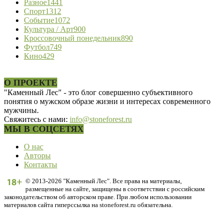
Разное
1441
Спорт
1312
Событие
1072
Культура / Арт
900
Кроссовочный понедельник
890
Футбол
749
Кино
429
О ПРОЕКТЕ
"Каменный Лес" - это блог совершенно субъективного
понятия о мужском образе жизни и интересах современного
мужчины.
Свяжитесь с нами:
info@stoneforest.ru
МЫ В СОЦСЕТЯХ
О нас
Авторы
Контакты
© 2013-2026 "Каменный Лес". Все права на материалы,
размещенные на сайте, защищены в соответствии с российским
законодательством об авторском праве. При любом использовании
материалов сайта гиперссылка на stoneforest.ru обязательна.