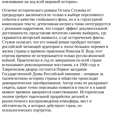
повлиявшие на ход всей мировой истории».
Отличие исторического романа Остапа Стужева от
предыдущих заключается не только в выборе переломного
события в качестве глобального фона, но и в структурной
композиции текста: детективная интрига тонко интегрируется
с реальным нарративом, что создает эффект документальной
достоверности, представляя читателю самому выбирать, где
скрывается авторский вымысел, а где исторические факты.
Стужев полагает, что его новый роман пробудит интерес
российской читающей аудитории к эпохе больших перемен в
жизни страны и времени правления Николая II. Ведь этот
отрезок времени не исчерпывается только русско-японской
войной. Практически в год ее завершения по всей стране
вспыхивают революционные восстания, а в 1906 году в
Таврическом дворце состоится Первое заседание
Государственной Думы Российской империи – впервые за
тысячелетнюю историю страны в обществе происходят
демократические преобразования. Автор пока не раскрывает
секрета, какие точно персонажи появятся в тексте и в какой
момент времени завершится повествование. Историческая
эпопея требует тщательной проработки деталей и
реалистичного воспроизведения атмосферы, мест и
обстоятельств, в которых действуют герои, их
психологических портретов.