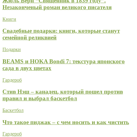
Жюль Верн “Священник в 1839 году”.
Незаконченый роман великого писателя
Книги
Свадебные подарки: книги, которые станут
семейной реликвией
Подарки
BEAMS и HOKA Bondi 7: текстура японского
сада в двух цветах
Гардероб
Стив Нэш – канадец, который пошел против
правил и выбрал баскетбол
Баскетбол
Что такое пиджак – с чем носить и как чистить
Гардероб