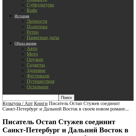
Субкультуры
Кофе
История
Личности
Политика
Ретро
Памятные даты
Образ жизни
Авто
Мото
Оружие
Гаджеты
Здоровье
Фестивали
Путешествия
Остальное
Культура / Арт
Книги
Писатель Остап Стужев соединит
Санкт-Петербург и Дальний Восток в своем новом романе...
Писатель Остап Стужев соединит
Санкт-Петербург и Дальний Восток в