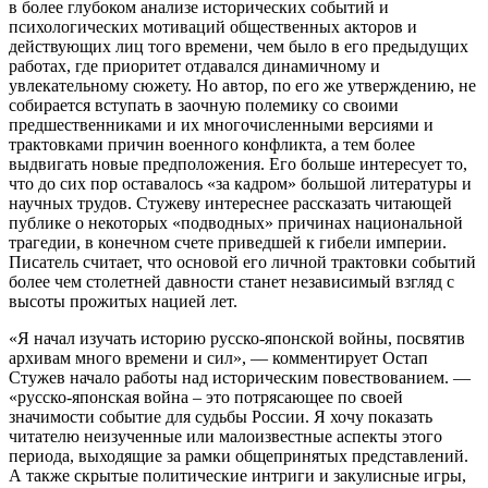
в более глубоком анализе исторических событий и
психологических мотиваций общественных акторов и
действующих лиц того времени, чем было в его предыдущих
работах, где приоритет отдавался динамичному и
увлекательному сюжету. Но автор, по его же утверждению, не
собирается вступать в заочную полемику со своими
предшественниками и их многочисленными версиями и
трактовками причин военного конфликта, а тем более
выдвигать новые предположения. Его больше интересует то,
что до сих пор оставалось «за кадром» большой литературы и
научных трудов. Стужеву интереснее рассказать читающей
публике о некоторых «подводных» причинах национальной
трагедии, в конечном счете приведшей к гибели империи.
Писатель считает, что основой его личной трактовки событий
более чем столетней давности станет независимый взгляд с
высоты прожитых нацией лет.
«Я начал изучать историю русско-японской войны, посвятив
архивам много времени и сил», — комментирует Остап
Стужев начало работы над историческим повествованием. —
«русско-японская война – это потрясающее по своей
значимости событие для судьбы России. Я хочу показать
читателю неизученные или малоизвестные аспекты этого
периода, выходящие за рамки общепринятых представлений.
А также скрытые политические интриги и закулисные игры,