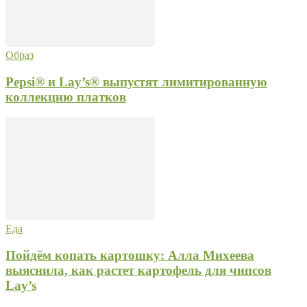
Образ
Pepsi® и Lay’s® выпустят лимитированную
коллекцию платков
Еда
Пойдём копать картошку: Алла Михеева
выяснила, как растет картофель для чипсов
Lay’s