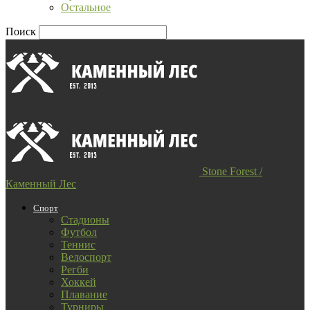
Остальное
Поиск
Stone Forest /
Каменный Лес
Спорт
Стадионы
Футбол
Теннис
Велоспорт
Регби
Хоккей
Плавание
Турниры