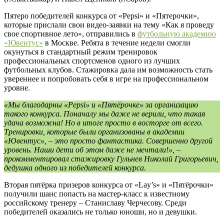
Пятеро победителей конкурса от «Pepsi» и «Пятерочки»,
которые прислали свои видео-заявки на тему «Как я проведу
свое спортивное лето», отправились в
футбольную академию
«Ювентус»
в Москве. Ребята в течение недели смогли
окунуться в стандартный режим тренировок
профессиональных спортсменов одного из лучших
футбольных клубов. Стажировка дала им возможность стать
увереннее и попробовать себя в игре на профессиональном
уровне.
«Мы благодарны «Pepsi» и «Пятёрочке» за организацию
такого конкурса. Поначалу мы даже не верили, что такая
удача возможна! Но в итоге просто в восторге от всего.
Тренировки, которые были организованы в академии
«Ювентус», – это просто фантастика. Совершенно другой
уровень. Наши дети об этом даже не мечтали!», –
прокомментировал стажировку Гульнев Николай Григорьевич,
дедушка одного из победителей конкурса.
Вторая пятёрка призеров конкурса от «Lay’s» и «Пятёрочки»
получили шанс попасть на мастер-класс к известному
российскому тренеру – Станиславу Черчесову. Среди
победителей оказались не только юноши, но и девушки.