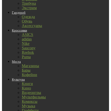
Трибуна
Экстрим
Гардероб
Одежда
Обувь
Аксессуары
Кроссовки
ASICS
adidas
Nike
Saucony
Reebok
Puma
Места
Магазины
Бары
Кофейни
Культура
Книги
Кино
Видеоигры
Мультфильмы
Комиксы
Музыка
Граффити