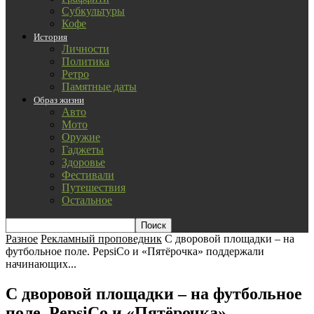
Субкультуры
Кофе
История
Личности
Политика
Ретро
Памятные даты
Образ жизни
Авто
Мото
Оружие
Гаджеты
Здоровье
Фестивали
Путешествия
Остальное
Разное
Рекламный проповедник
С дворовой площадки – на
футбольное поле. PepsiCo и «Пятёрочка» поддержали
начинающих...
С дворовой площадки – на футбольное
поле. PepsiCo и «Пятёрочка»