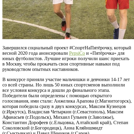
Завершился социальный проект #СпортНаПятёрочку, который
весной 2020 года анонсировали
PepsiCo
и «Пятёрочка» для
юных футболистов. Лучшие игроки получили шанс приехать
в Москву, чтобы прокачать свои спортивные навыки под
руководством опытных наставников.
В конкурсе приняли участие мальчишки и девчонки 14-17 лет
со всей страны. Но лишь 50 юных спортсменов выполнили
все условия конкурса и дошли до финального этапа.
Победители были определены с помощью открытого
голосования, ими стали: Анжелика Арапова (г.Магнитогорск),
которая победила сразу в двух конкурсах, Максим Кузнецов
(г.Иркутск), Владислав Четыркин (г.Севастополь), Максим
Афанасьев (г.Подольск), Михаил Гульнев (г.Заволжье),
Константин Дорофеев (с.Ельцовка, Алтайский край), Степан
Соколовский (г.Богородицк), Анна Кляйншмидт
(г.Сыктывкар) и Павел Щеников (г.Саров).