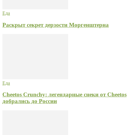
Еда
Раскрыт секрет дерзости Моргенштерна
Еда
Cheetos Crunchy: легендарные снеки от Cheetos
добрались до России