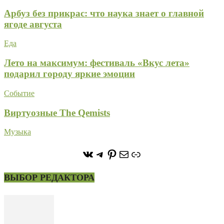
Арбуз без прикрас: что наука знает о главной
ягоде августа
Еда
Лето на максимум: фестиваль «Вкус лета»
подарил городу яркие эмоции
Событие
Виртуозные The Qemists
Музыка
https://vk.com/stone_forest_
https://t.me/stoneforest
https://ru.pinterest.com/
Почта
Ссылка
ВЫБОР РЕДАКТОРА