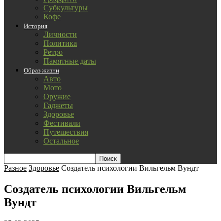
Субкультуры
Кофе
История
Личности
Политика
Ретро
Памятные даты
Образ жизни
Авто
Мото
Оружие
Гаджеты
Здоровье
Фестивали
Путешествия
Остальное
Разное
Здоровье
Создатель психологии Вильгельм Вундт
Создатель психологии Вильгельм
Вундт