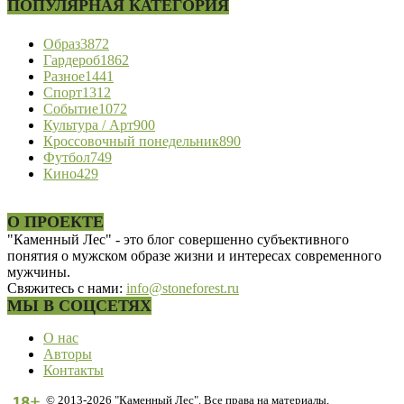
ПОПУЛЯРНАЯ КАТЕГОРИЯ
Образ
3872
Гардероб
1862
Разное
1441
Спорт
1312
Событие
1072
Культура / Арт
900
Кроссовочный понедельник
890
Футбол
749
Кино
429
О ПРОЕКТЕ
"Каменный Лес" - это блог совершенно субъективного
понятия о мужском образе жизни и интересах современного
мужчины.
Свяжитесь с нами:
info@stoneforest.ru
МЫ В СОЦСЕТЯХ
О нас
Авторы
Контакты
© 2013-2026 "Каменный Лес". Все права на материалы,