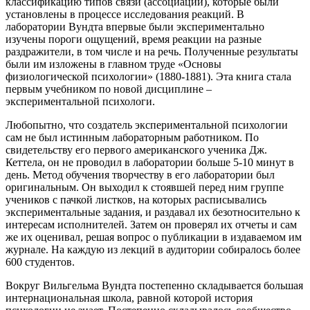
классификацию типов связи (ассоциаций), которые были
установлены в процессе исследования реакций. В
лаборатории Вундта впервые были экспериментально
изучены пороги ощущений, время реакции на разные
раздражители, в том числе и на речь. Полученные результаты
были им изложены в главном труде «Основы
физиологической психологии» (1880-1881). Эта книга стала
первым учебником по новой дисциплине –
экспериментальной психологи.
Любопытно, что создатель экспериментальной психологии
сам не был истинным лабораторным работником. По
свидетельству его первого американского ученика Дж.
Кеттела, он не проводил в лаборатории больше 5-10 минут в
день. Метод обучения творчеству в его лаборатории был
оригинальным. Он выходил к стоявшей перед ним группе
учеников с пачкой листков, на которых расписывались
экспериментальные задания, и раздавал их безотносительно к
интересам исполнителей. Затем он проверял их отчеты и сам
же их оценивал, решая вопрос о публикации в издаваемом им
журнале. На каждую из лекций в аудитории собиралось более
600 студентов.
Вокруг Вильгельма Вундта постепенно складывается большая
интернациональная школа, равной которой история