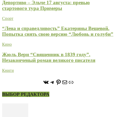
Депортиво – Эльче 17 августа: превью
стартового тура Примеры
Спорт
“Лена и справедливость” Екатерины Вещевой.
Попытка снять свою версию “Любовь и голуби”
Кино
Жюль Верн “Священник в 1839 году”.
Незаконченый роман великого писателя
Книги
https://vk.com/stone_forest_
https://t.me/stoneforest
https://ru.pinterest.com/
Почта
Ссылка
ВЫБОР РЕДАКТОРА