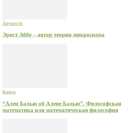
Личности
Эрнст Аббе – автор теории микроскопа
Книги
“Ален Бадью об Алене Бадью”. Философская
математика или математическая философия