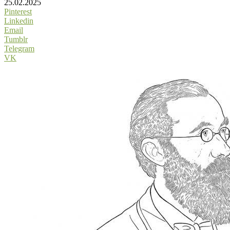
25.02.2025
Pinterest
Linkedin
Email
Tumblr
Telegram
VK