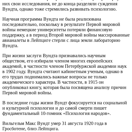
них свои исследования, не до конца разделяли суждения
Вундта, однако тоже стремились развивать психологию.
Научная программа Вундта не была реализована
последовательно, поскольку в результате Первой мировой
войны немецкие университеты потеряли финансовую
поддержку, а в период Второй мировой войны массированные
авианалеты в Лейпциге стерли с лица земли лабораторию
Вундта.
При жизни заслуги Вундта признавались научным
обществом, его избирали членом многих европейских
академий, в частности членом Петербуржской академии наук
в 1902 году. Вундта считают кабинетным ученым, однако в
его трудах поднимались важные вопросы не только
академического характера. В частности, в 1915 он
опубликовал книгу, которая была посвящена анализу причин
Первой мировой войны.
В последние годы жизни Вундт фокусируется на социальной
и культурной психологии и до самой смерти пишет
фундаментальный 10-томник «Психология народов».
Вильгельм Макс Вундт умер 31 августа 1920 года в
Гросботене, близ Лейпцига.