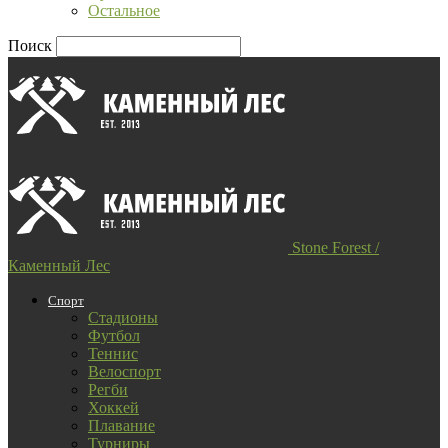
Остальное
Поиск
Stone Forest /
Каменный Лес
Спорт
Стадионы
Футбол
Теннис
Велоспорт
Регби
Хоккей
Плавание
Турниры