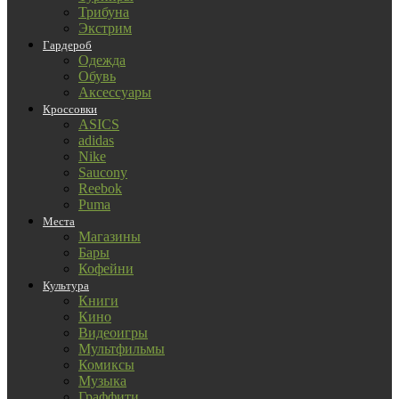
Трибуна
Экстрим
Гардероб
Одежда
Обувь
Аксессуары
Кроссовки
ASICS
adidas
Nike
Saucony
Reebok
Puma
Места
Магазины
Бары
Кофейни
Культура
Книги
Кино
Видеоигры
Мультфильмы
Комиксы
Музыка
Граффити