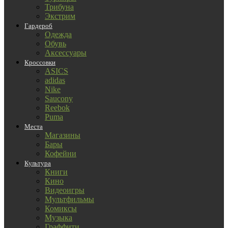
Трибуна
Экстрим
Гардероб
Одежда
Обувь
Аксессуары
Кроссовки
ASICS
adidas
Nike
Saucony
Reebok
Puma
Места
Магазины
Бары
Кофейни
Культура
Книги
Кино
Видеоигры
Мультфильмы
Комиксы
Музыка
Граффити