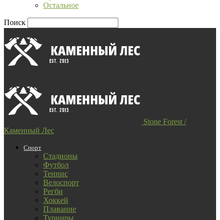
Остальное
Поиск
Stone Forest /
Каменный Лес
Спорт
Стадионы
Футбол
Теннис
Велоспорт
Регби
Хоккей
Плавание
Турниры