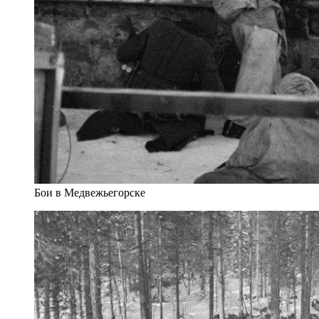
Бои в Медвежьегорске