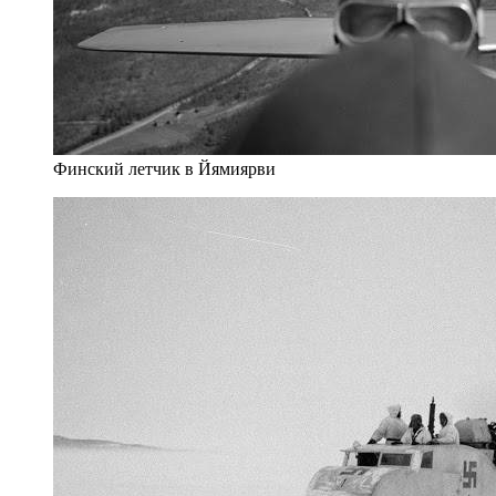
Финский летчик в Йямиярви