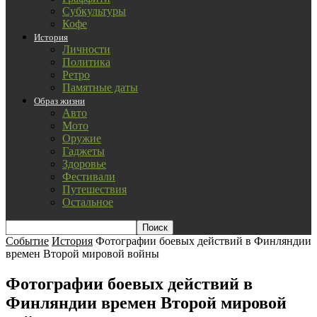
Субкультуры
Кофе
История
Личности
Политика
Ретро
Памятные даты
Образ жизни
Авто
Мото
Оружие
Гаджеты
Здоровье
Фестивали
Путешествия
Остальное
Событие
История
Фотографии боевых действий в Финляндии
времен Второй мировой войны
Фотографии боевых действий в
Финляндии времен Второй мировой