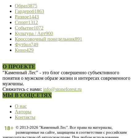
Образ
3875
Гардероб
1863
Разное
1443
Спорт
1312
Событие
1072
Культура / Арт
900
Кроссовочный понедельник
891
Футбол
749
Кино
429
О ПРОЕКТЕ
"Каменный Лес" - это блог совершенно субъективного
понятия о мужском образе жизни и интересах современного
мужчины.
Свяжитесь с нами:
info@stoneforest.ru
МЫ В СОЦСЕТЯХ
О нас
Авторы
Контакты
© 2013-2026 "Каменный Лес". Все права на материалы,
размещенные на сайте, защищены в соответствии с российским
законодательством об авторском праве. При любом использовании