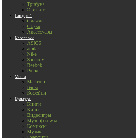
Трибуна
Экстрим
Гардероб
Одежда
Обувь
Аксессуары
Кроссовки
ASICS
adidas
Nike
Saucony
Reebok
Puma
Места
Магазины
Бары
Кофейни
Культура
Книги
Кино
Видеоигры
Мультфильмы
Комиксы
Музыка
Граффити