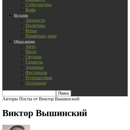
Субкультуры
Кофе
История
Личности
Политика
Ретро
Памятные даты
Образ жизни
Авто
Мото
Оружие
Гаджеты
Здоровье
Фестивали
Путешествия
Остальное
Авторы
Посты от Виктор Вышинский
Виктор Вышинский