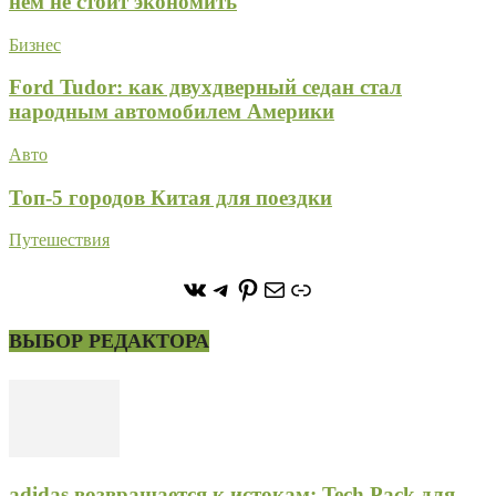
нём не стоит экономить
Бизнес
Ford Tudor: как двухдверный седан стал
народным автомобилем Америки
Авто
Топ-5 городов Китая для поездки
Путешествия
https://vk.com/stone_forest_
https://t.me/stoneforest
https://ru.pinterest.com/
Почта
Ссылка
ВЫБОР РЕДАКТОРА
adidas возвращается к истокам: Tech Pack для