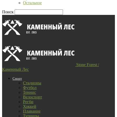
Остальное
Поиск
Stone Forest /
Каменный Лес
Спорт
Стадионы
Футбол
Теннис
Велоспорт
Регби
Хоккей
Плавание
Турниры