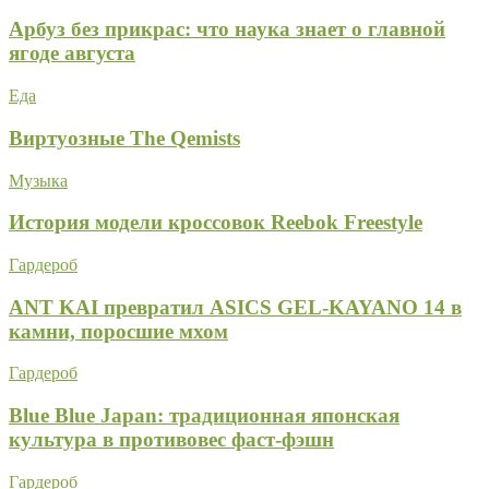
Арбуз без прикрас: что наука знает о главной
ягоде августа
Еда
Виртуозные The Qemists
Музыка
История модели кроссовок Reebok Freestyle
Гардероб
ANT KAI превратил ASICS GEL-KAYANO 14 в
камни, поросшие мхом
Гардероб
Blue Blue Japan: традиционная японская
культура в противовес фаст-фэшн
Гардероб