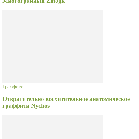
Многогранный Zmogk
Граффити
Отвратительно восхитительное анатомическое
граффити Nychos