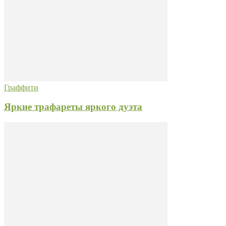
Граффити
Яркие трафареты яркого дуэта