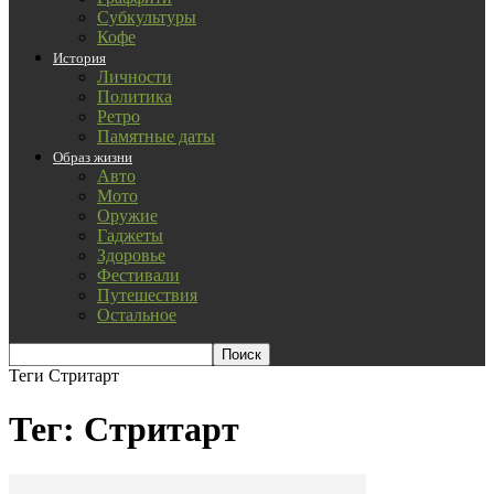
Субкультуры
Кофе
История
Личности
Политика
Ретро
Памятные даты
Образ жизни
Авто
Мото
Оружие
Гаджеты
Здоровье
Фестивали
Путешествия
Остальное
Теги
Стритарт
Тег: Стритарт