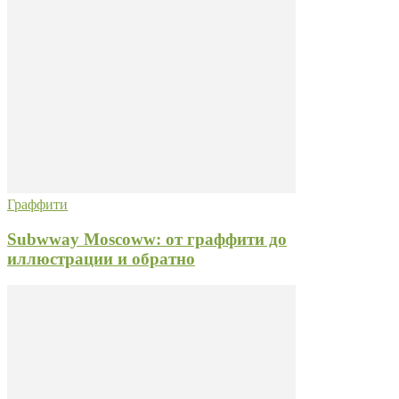
Граффити
Subwway Moscoww: от граффити до
иллюстрации и обратно