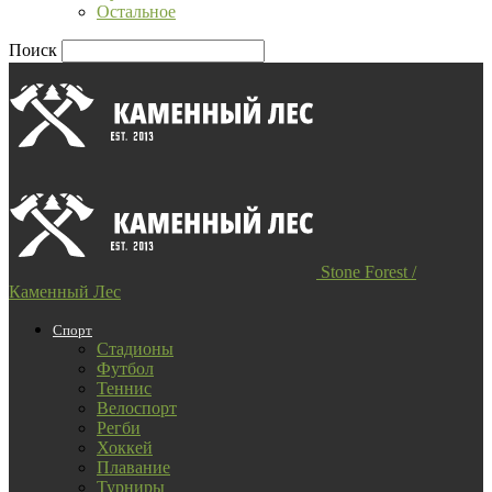
Остальное
Поиск
Stone Forest /
Каменный Лес
Спорт
Стадионы
Футбол
Теннис
Велоспорт
Регби
Хоккей
Плавание
Турниры