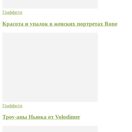
Граффити
Красота и упадок в женских портретах Rone
Граффити
Троу-апы Ньюка от Volodimer