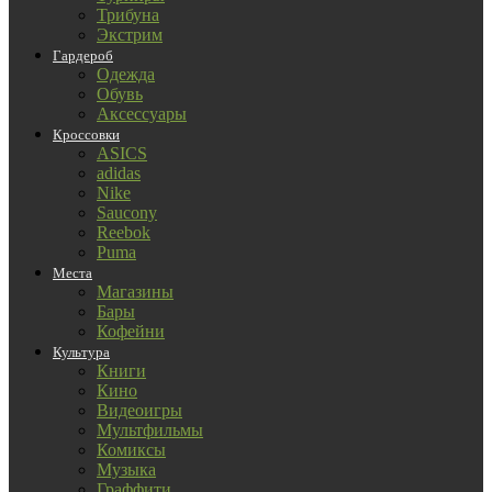
Трибуна
Экстрим
Гардероб
Одежда
Обувь
Аксессуары
Кроссовки
ASICS
adidas
Nike
Saucony
Reebok
Puma
Места
Магазины
Бары
Кофейни
Культура
Книги
Кино
Видеоигры
Мультфильмы
Комиксы
Музыка
Граффити