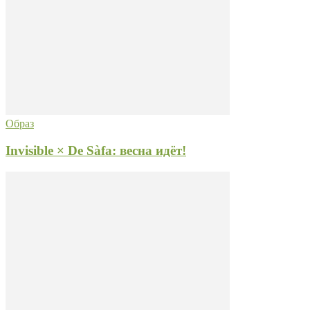
Образ
Invisible × De Sàfa: весна идёт!