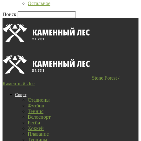
Остальное
Поиск
Stone Forest /
Каменный Лес
Спорт
Стадионы
Футбол
Теннис
Велоспорт
Регби
Хоккей
Плавание
Турниры