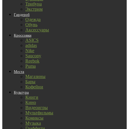
Трибуна
Экстрим
Гардероб
Одежда
Обувь
Аксессуары
Кроссовки
ASICS
adidas
Nike
Saucony
Reebok
Puma
Места
Магазины
Бары
Кофейни
Культура
Книги
Кино
Видеоигры
Мультфильмы
Комиксы
Музыка
Граффити