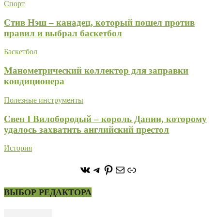
Спорт
Стив Нэш – канадец, который пошел против
правил и выбрал баскетбол
Баскетбол
Манометрический коллектор для заправки
кондиционера
Полезные инструменты
Свен I Вилобородый – король Дании, которому
удалось захватить английский престол
История
https://vk.com/stone_forest_
https://t.me/stoneforest
https://ru.pinterest.com/
Почта
Ссылка
ВЫБОР РЕДАКТОРА