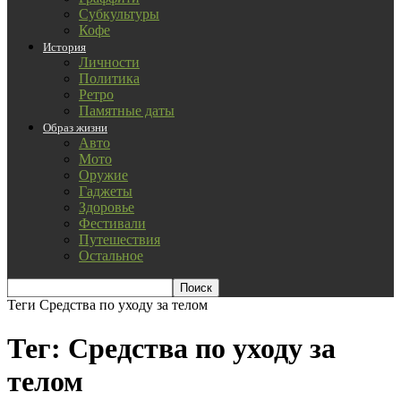
Субкультуры
Кофе
История
Личности
Политика
Ретро
Памятные даты
Образ жизни
Авто
Мото
Оружие
Гаджеты
Здоровье
Фестивали
Путешествия
Остальное
Теги
Средства по уходу за телом
Тег: Средства по уходу за
телом