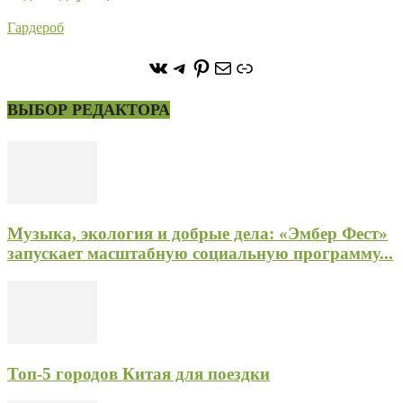
Гардероб
https://vk.com/stone_forest_
https://t.me/stoneforest
https://ru.pinterest.com/
Почта
Ссылка
ВЫБОР РЕДАКТОРА
Музыка, экология и добрые дела: «Эмбер Фест»
запускает масштабную социальную программу...
Топ-5 городов Китая для поездки