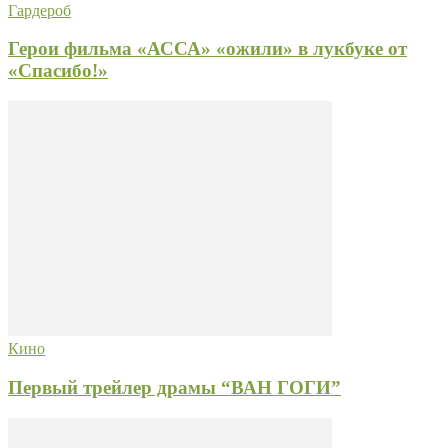
Гардероб
Герои фильма «АССА» «ожили» в лукбуке от
«Спасибо!»
Кино
Первый трейлер драмы “ВАН ГОГИ”