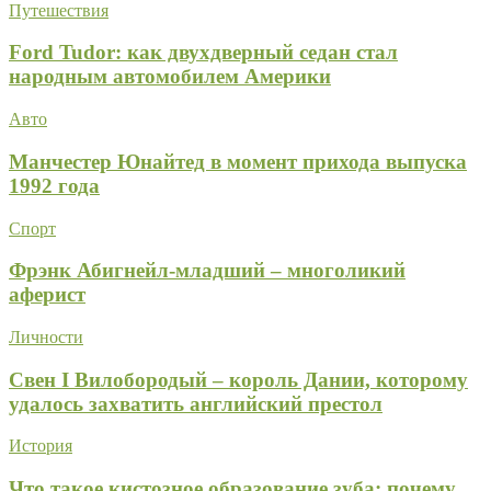
Путешествия
Ford Tudor: как двухдверный седан стал
народным автомобилем Америки
Авто
Манчестер Юнайтед в момент прихода выпуска
1992 года
Спорт
Фрэнк Абигнейл-младший – многоликий
аферист
Личности
Свен I Вилобородый – король Дании, которому
удалось захватить английский престол
История
Что такое кистозное образование зуба: почему