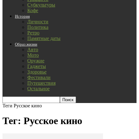
Субкультуры
Кофе
История
Личности
Политика
Ретро
Памятные даты
Образ жизни
Авто
Мото
Оружие
Гаджеты
Здоровье
Фестивали
Путешествия
Остальное
Теги
Русское кино
Тег: Русское кино