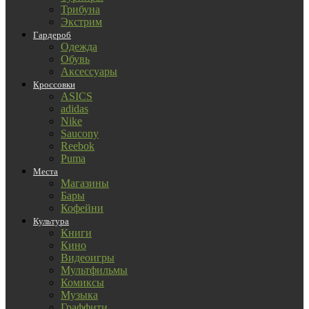
Трибуна
Экстрим
Гардероб
Одежда
Обувь
Аксессуары
Кроссовки
ASICS
adidas
Nike
Saucony
Reebok
Puma
Места
Магазины
Бары
Кофейни
Культура
Книги
Кино
Видеоигры
Мультфильмы
Комиксы
Музыка
Граффити