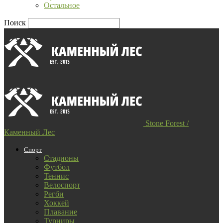
Остальное
Поиск
Stone Forest /
Каменный Лес
Спорт
Стадионы
Футбол
Теннис
Велоспорт
Регби
Хоккей
Плавание
Турниры