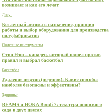
возникает и как его лечат
Досуг
Котлетный автомат: назначение, принцип
работы и выбор оборудования для производства
полуфабрикатов
Полезные инструменты
Стив Нэш – канадец, который пошел против
правил и выбрал баскетбол
Баскетбол
Удаление невусов (родинок): Какие способы
наиболее безопасны и эффективны?
Здоровье
BEAMS и HOKA Bondi 7: текстура японского
сада в двух цветах