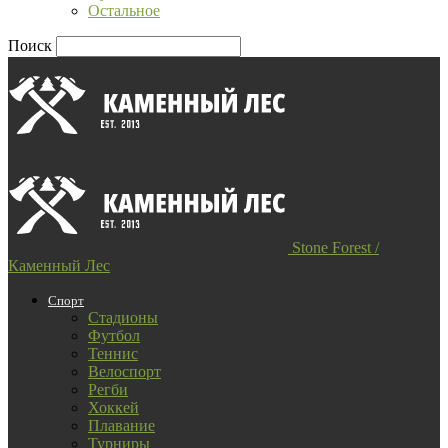
Остальное
Поиск
Stone Forest /
Каменный Лес
Спорт
Стадионы
Футбол
Теннис
Велоспорт
Регби
Хоккей
Плавание
Турниры