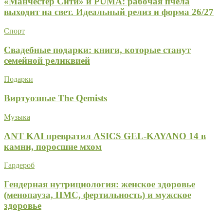
«Манчестер Сити» и PUMA: рабочая пчела
выходит на свет. Идеальный релиз и форма 26/27
Спорт
Свадебные подарки: книги, которые станут
семейной реликвией
Подарки
Виртуозные The Qemists
Музыка
ANT KAI превратил ASICS GEL-KAYANO 14 в
камни, поросшие мхом
Гардероб
Гендерная нутрициология: женское здоровье
(менопауза, ПМС, фертильность) и мужское
здоровье