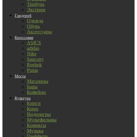
Трибуна
Экстрим
Гардероб
Одежда
Обувь
Аксессуары
Кроссовки
ASICS
adidas
Nike
Saucony
Reebok
Puma
Места
Магазины
Бары
Кофейни
Культура
Книги
Кино
Видеоигры
Мультфильмы
Комиксы
Музыка
Граффити