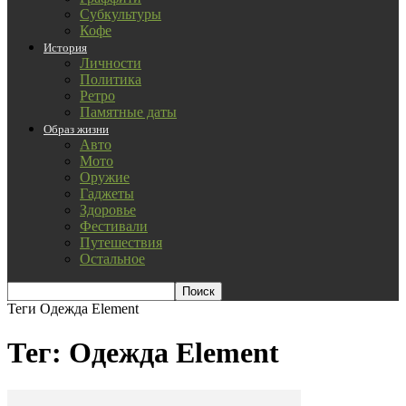
Субкультуры
Кофе
История
Личности
Политика
Ретро
Памятные даты
Образ жизни
Авто
Мото
Оружие
Гаджеты
Здоровье
Фестивали
Путешествия
Остальное
Теги
Одежда Element
Тег: Одежда Element