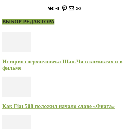
https://vk.com/stone_forest_
https://t.me/stoneforest
https://ru.pinterest.com/
Почта
Ссылка
ВЫБОР РЕДАКТОРА
История сверхчеловека Шан-Чи в комиксах и в
фильме
Как Fiat 508 положил начало славе «Фиата»