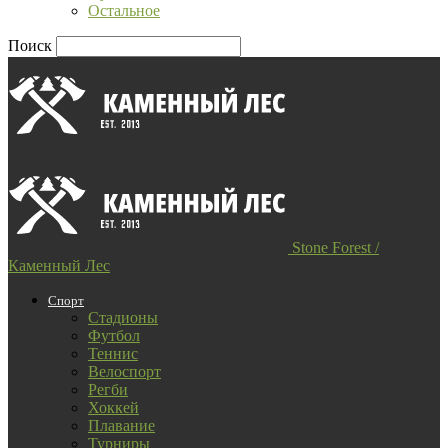
Остальное
Поиск
Stone Forest /
Каменный Лес
Спорт
Стадионы
Футбол
Теннис
Велоспорт
Регби
Хоккей
Плавание
Турниры