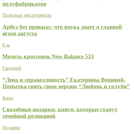
полуфабрикатов
Полезные инструменты
Арбуз без прикрас: что наука знает о главной
ягоде августа
Еда
Модель кроссовок New Balance 533
Гардероб
“Лена и справедливость” Екатерины Вещевой.
Попытка снять свою версию “Любовь и голуби”
Кино
Свадебные подарки: книги, которые станут
семейной реликвией
Подарки