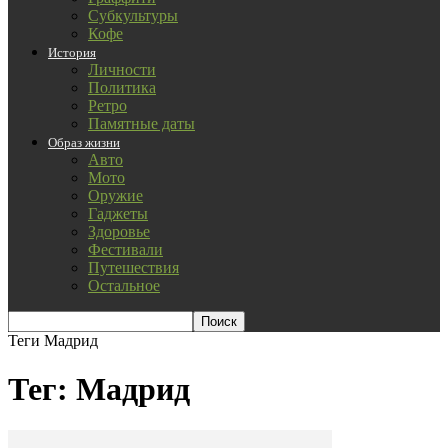
Субкультуры
Кофе
История
Личности
Политика
Ретро
Памятные даты
Образ жизни
Авто
Мото
Оружие
Гаджеты
Здоровье
Фестивали
Путешествия
Остальное
Теги
Мадрид
Тег: Мадрид