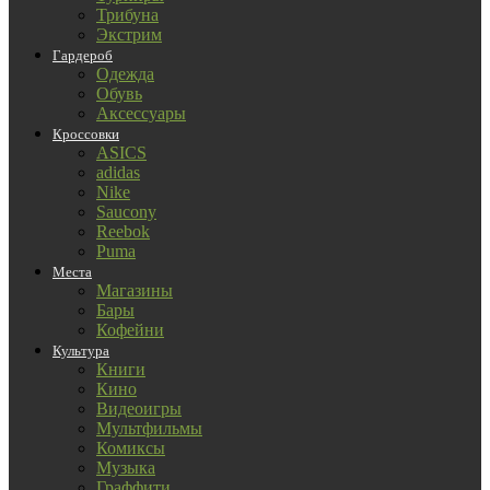
Трибуна
Экстрим
Гардероб
Одежда
Обувь
Аксессуары
Кроссовки
ASICS
adidas
Nike
Saucony
Reebok
Puma
Места
Магазины
Бары
Кофейни
Культура
Книги
Кино
Видеоигры
Мультфильмы
Комиксы
Музыка
Граффити