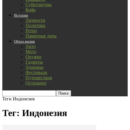
Субкультуры
Кофе
История
Личности
Политика
Ретро
Памятные даты
Образ жизни
Авто
Мото
Оружие
Гаджеты
Здоровье
Фестивали
Путешествия
Остальное
Теги
Индонезия
Тег: Индонезия