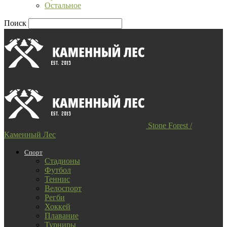
Остальное
Поиск
Stone Forest /
Каменный Лес
Спорт
Стадионы
Футбол
Теннис
Велоспорт
Регби
Хоккей
Плавание
Турниры