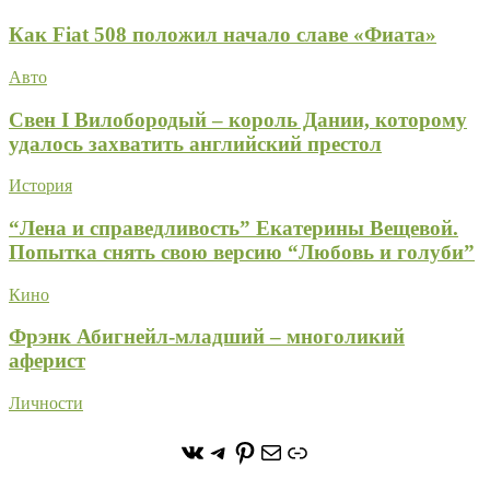
Как Fiat 508 положил начало славе «Фиата»
Авто
Свен I Вилобородый – король Дании, которому
удалось захватить английский престол
История
“Лена и справедливость” Екатерины Вещевой.
Попытка снять свою версию “Любовь и голуби”
Кино
Фрэнк Абигнейл-младший – многоликий
аферист
Личности
https://vk.com/stone_forest_
https://t.me/stoneforest
https://ru.pinterest.com/
Почта
Ссылка