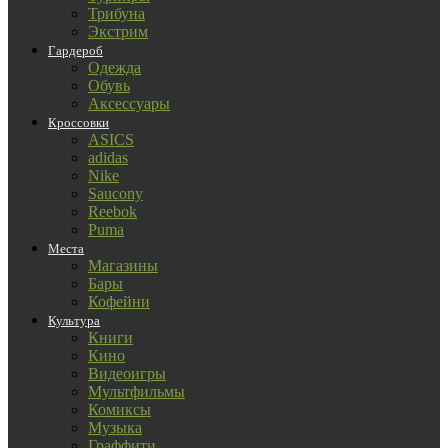
Трибуна
Экстрим
Гардероб
Одежда
Обувь
Аксессуары
Кроссовки
ASICS
adidas
Nike
Saucony
Reebok
Puma
Места
Магазины
Бары
Кофейни
Культура
Книги
Кино
Видеоигры
Мультфильмы
Комиксы
Музыка
Граффити