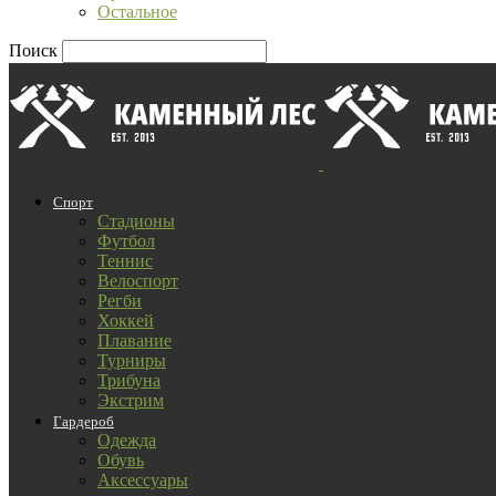
Остальное
Поиск
Спорт
Стадионы
Футбол
Теннис
Велоспорт
Регби
Хоккей
Плавание
Турниры
Трибуна
Экстрим
Гардероб
Одежда
Обувь
Аксессуары