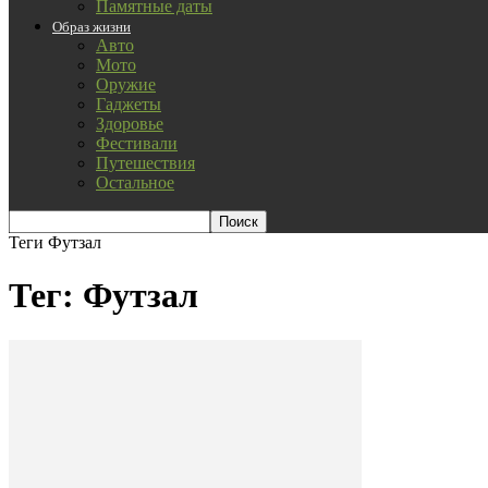
Памятные даты
Образ жизни
Авто
Мото
Оружие
Гаджеты
Здоровье
Фестивали
Путешествия
Остальное
Теги
Футзал
Тег: Футзал