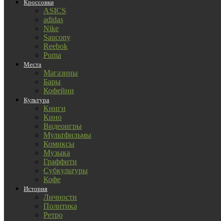
Кроссовки
ASICS
adidas
Nike
Saucony
Reebok
Puma
Места
Магазины
Бары
Кофейни
Культура
Книги
Кино
Видеоигры
Мультфильмы
Комиксы
Музыка
Граффити
Субкультуры
Кофе
История
Личности
Политика
Ретро