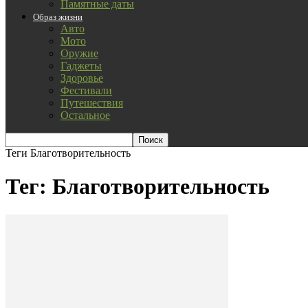
Памятные даты
Образ жизни
Авто
Мото
Оружие
Гаджеты
Здоровье
Фестивали
Путешествия
Остальное
Теги
Благотворительность
Тег: Благотворительность