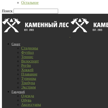
Остальное
Поиск
Спорт
Стадионы
Футбол
Теннис
Велоспорт
Регби
Хоккей
Плавание
Турниры
Трибуна
Экстрим
Гардероб
Одежда
Обувь
Аксессуары