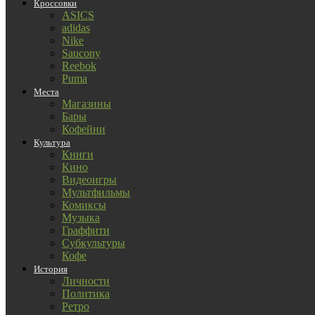
Кроссовки
ASICS
adidas
Nike
Saucony
Reebok
Puma
Места
Магазины
Бары
Кофейни
Культура
Книги
Кино
Видеоигры
Мультфильмы
Комиксы
Музыка
Граффити
Субкультуры
Кофе
История
Личности
Политика
Ретро