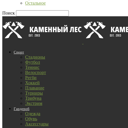
Остальное
Поиск
Спорт
Стадионы
Футбол
Теннис
Велоспорт
Регби
Хоккей
Плавание
Турниры
Трибуна
Экстрим
Гардероб
Одежда
Обувь
Аксессуары