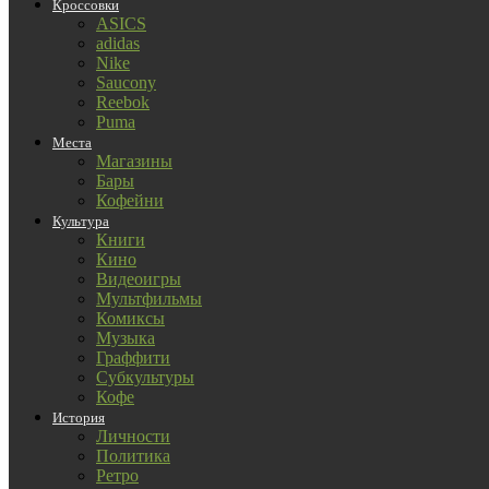
Кроссовки
ASICS
adidas
Nike
Saucony
Reebok
Puma
Места
Магазины
Бары
Кофейни
Культура
Книги
Кино
Видеоигры
Мультфильмы
Комиксы
Музыка
Граффити
Субкультуры
Кофе
История
Личности
Политика
Ретро