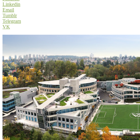
Linkedin
Email
Tumblr
Telegram
VK