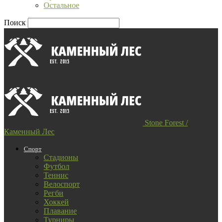
Остальное
Поиск
Stone Forest /
Каменный Лес
Спорт
Стадионы
Футбол
Теннис
Велоспорт
Регби
Хоккей
Плавание
Турниры