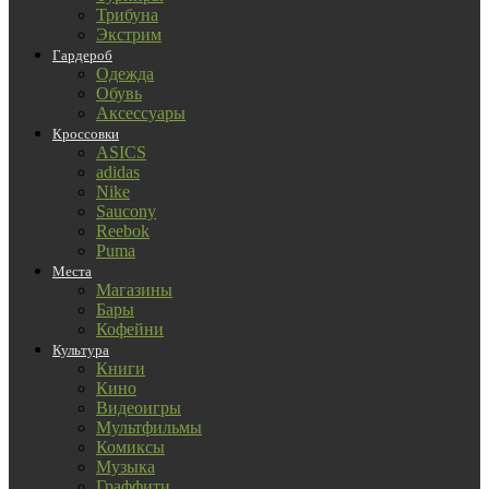
Трибуна
Экстрим
Гардероб
Одежда
Обувь
Аксессуары
Кроссовки
ASICS
adidas
Nike
Saucony
Reebok
Puma
Места
Магазины
Бары
Кофейни
Культура
Книги
Кино
Видеоигры
Мультфильмы
Комиксы
Музыка
Граффити