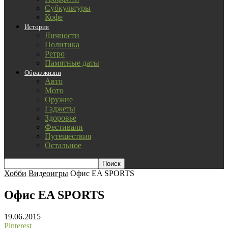
Субкультуры
Кофе
История
Личности
Политика
Ретро
Памятные даты
Образ жизни
Авто
Мото
Оружие
Гаджеты
Здоровье
Фестивали
Путешествия
Остальное
Хобби
Видеоигры
Офис EA SPORTS
Офис EA SPORTS
19.06.2015
Pinterest