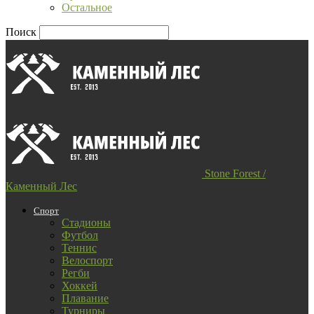
Остальное
Поиск
Stone Forest /
Каменный Лес
Спорт
Стадионы
Футбол
Теннис
Велоспорт
Регби
Хоккей
Плавание
Турниры