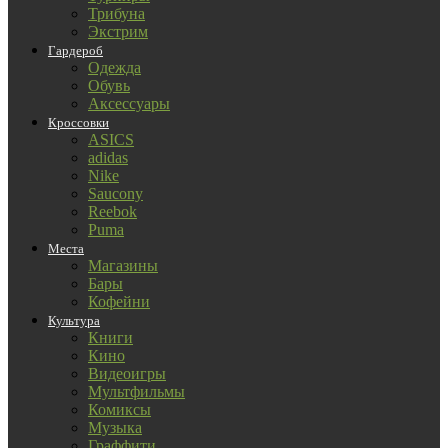
Трибуна
Экстрим
Гардероб
Одежда
Обувь
Аксессуары
Кроссовки
ASICS
adidas
Nike
Saucony
Reebok
Puma
Места
Магазины
Бары
Кофейни
Культура
Книги
Кино
Видеоигры
Мультфильмы
Комиксы
Музыка
Граффити