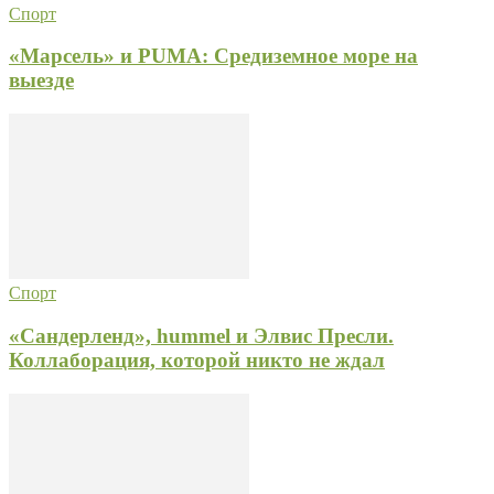
Спорт
«Марсель» и PUMA: Средиземное море на
выезде
Спорт
«Сандерленд», hummel и Элвис Пресли.
Коллаборация, которой никто не ждал