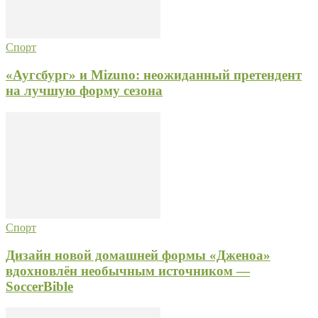
Спорт
«Аугсбург» и Mizuno: неожиданный претендент
на лучшую форму сезона
Спорт
Дизайн новой домашней формы «Дженоа»
вдохновлён необычным источником —
SoccerBible