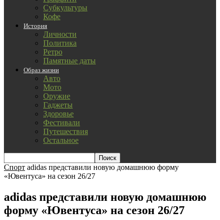
Субкультуры
Кофе
История
Личности
Политика
Ретро
Памятные даты
Образ жизни
Авто
Мото
Оружие
Гаджеты
Здоровье
Фестивали
Путешествия
Остальное
Спорт
adidas представили новую домашнюю форму
«Ювентуса» на сезон 26/27
adidas представили новую домашнюю
форму «Ювентуса» на сезон 26/27