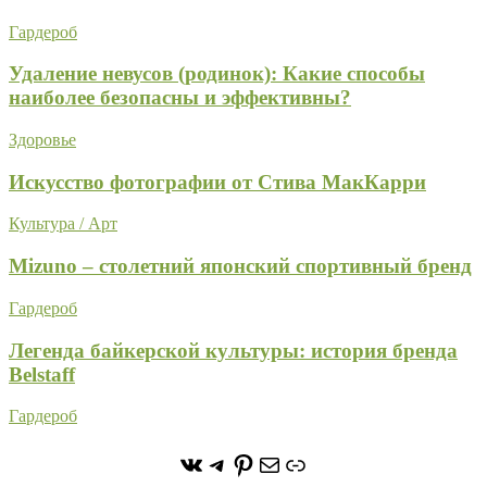
Гардероб
Удаление невусов (родинок): Какие способы
наиболее безопасны и эффективны?
Здоровье
Искусство фотографии от Стива МакКарри
Культура / Арт
Mizuno – столетний японский спортивный бренд
Гардероб
Легенда байкерской культуры: история бренда
Belstaff
Гардероб
https://vk.com/stone_forest_
https://t.me/stoneforest
https://ru.pinterest.com/
Почта
Ссылка