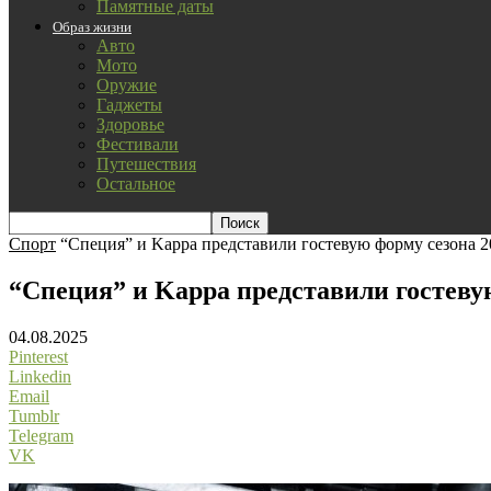
Памятные даты
Образ жизни
Авто
Мото
Оружие
Гаджеты
Здоровье
Фестивали
Путешествия
Остальное
Спорт
“Специя” и Kappa представили гостевую форму сезона 2
“Специя” и Kappa представили гостевую
04.08.2025
Pinterest
Linkedin
Email
Tumblr
Telegram
VK