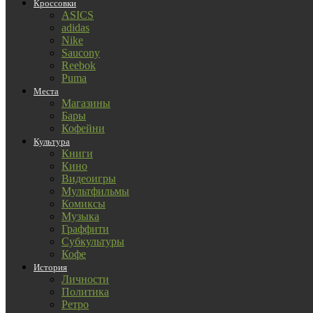
Кроссовки
ASICS
adidas
Nike
Saucony
Reebok
Puma
Места
Магазины
Бары
Кофейни
Культура
Книги
Кино
Видеоигры
Мультфильмы
Комиксы
Музыка
Граффити
Субкультуры
Кофе
История
Личности
Политика
Ретро