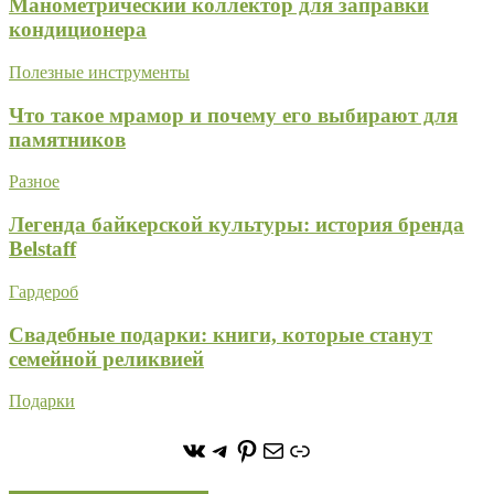
Манометрический коллектор для заправки
кондиционера
Полезные инструменты
Что такое мрамор и почему его выбирают для
памятников
Разное
Легенда байкерской культуры: история бренда
Belstaff
Гардероб
Свадебные подарки: книги, которые станут
семейной реликвией
Подарки
https://vk.com/stone_forest_
https://t.me/stoneforest
https://ru.pinterest.com/
Почта
Ссылка