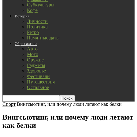
Субкультуры
Кофе
История
Личности
Политика
Ретро
Памятные даты
Образ жизни
Авто
Мото
Оружие
Гаджеты
Здоровье
Фестивали
Путешествия
Остальное
Спорт
Вингсьютинг, или почему люди летают как белки
Вингсьютинг, или почему люди летают
как белки