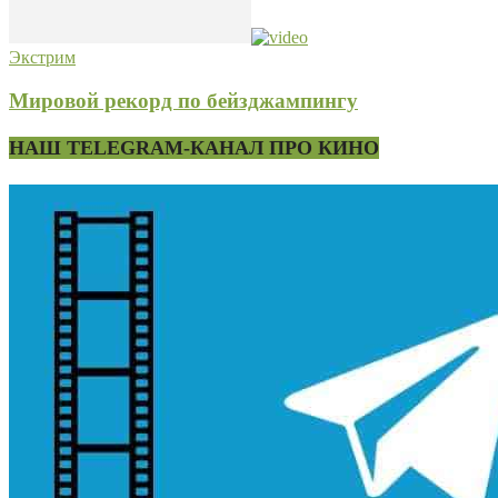
Экстрим
Мировой рекорд по бейзджампингу
НАШ TELEGRAM-КАНАЛ ПРО КИНО