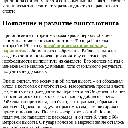
причине за спиной у пилота есть обычный парашют, в связи с
чем вингсьютинг считается разновидностью парашютного
спорта.
Появление и развитие вингсьютинга
При описании истории костюма-крыла первым обычно
вспоминают австрийского портного Франца Райхельта,
который в 1912 году
погиб при испытании «плаща-
парашюта»
собственного изобретения. Райхельт пытался
создать костюм, позволяющий авиатору спастись при
необходимости выпрыгнуть из самолета. Его эксперименты с
манекенами казались удачными, хотя стабильного результата
получить не удавалось.
Франц считал, что всему виной малая высота – он сбрасывал
кукол в костюмах с пятого этажа. Изобретатель просил власти
разрешить ему проведение эксперимента на Эйфелевой башне
и после многократных отказов, наконец, добился своего.
Райхельт говорил всем, что будет, как и раньше, сбрасывать
манекен. Однако он задумал прыгнуть сам, чем шокировал
присутствовавших. После некоторых колебаний Франц
прыгнул, но парашют не раскрылся, и он погиб, упав с 60-
метровой высоты. От удара головой в мерзлой земле осталось
значительное углубление.