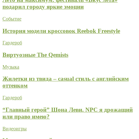
подарил городу яркие эмоции
Событие
История модели кроссовок Reebok Freestyle
Гардероб
Виртуозные The Qemists
Музыка
Жилетки из твида – casual стиль с английским
оттенком
Гардероб
“Главный герой” Шона Леви. NPC я дрожащий
или право имею?
Видеоигры