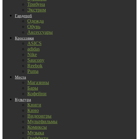
Трибуна
Экстрим
Гардероб
Одежда
Обувь
Аксессуары
Кроссовки
ASICS
adidas
Nike
Saucony
Reebok
Puma
Места
Магазины
Бары
Кофейни
Культура
Книги
Кино
Видеоигры
Мультфильмы
Комиксы
Музыка
Граффити