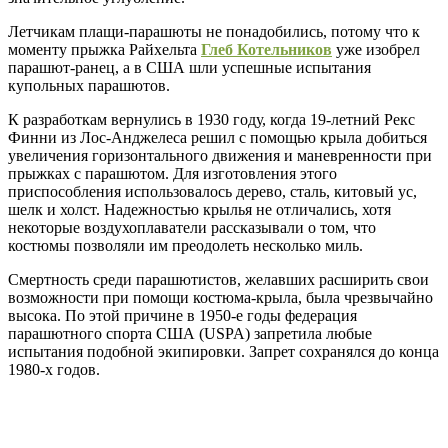
Летчикам плащи-парашюты не понадобились, потому что к
моменту прыжка Райхельта
Глеб Котельников
уже изобрел
парашют-ранец, а в США шли успешные испытания
купольных парашютов.
К разработкам вернулись в 1930 году, когда 19-летний Рекс
Финни из Лос-Анджелеса решил с помощью крыла добиться
увеличения горизонтального движения и маневренности при
прыжках с парашютом. Для изготовления этого
приспособления использовалось дерево, сталь, китовый ус,
шелк и холст. Надежностью крылья не отличались, хотя
некоторые воздухоплаватели рассказывали о том, что
костюмы позволяли им преодолеть несколько миль.
Смертность среди парашютистов, желавших расширить свои
возможности при помощи костюма-крыла, была чрезвычайно
высока. По этой причине в 1950-е годы федерация
парашютного спорта США (USPA) запретила любые
испытания подобной экипировки. Запрет сохранялся до конца
1980-х годов.