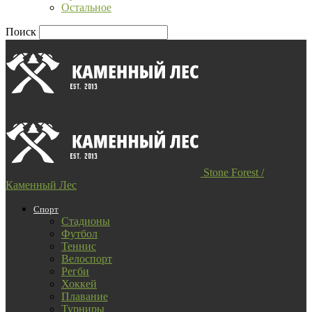
Остальное
Поиск
Stone Forest /
Каменный Лес
Спорт
Стадионы
Футбол
Теннис
Велоспорт
Регби
Хоккей
Плавание
Турниры